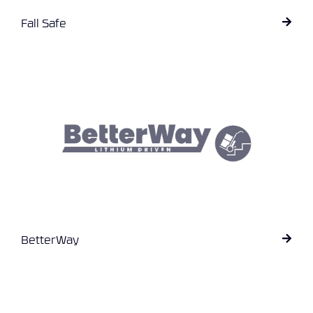
E
K
Fall Safe
T
L
Ø
S
N
I
N
G
E
R
N
Y
H
BetterWay
E
T
E
R