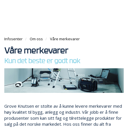
g
e
e
g
n
n
T
l
a
a
I
e
v
v
L
n
i
i
B
a
g
g
A
v
a
Infosenter
Om oss
Våre merkevarer
a
K
i
t
t
E
g
Våre merkevarer
i
i
T
a
o
o
I
Kun det beste er godt nok
t
n
n
L
i
F
o
O
n
R
S
I
D
E
Grove Knutsen er stolte av å kunne levere merkevarer med
N
høy kvalitet til bygg, anlegg og industri. Vår jobb er å finne
produsenter som kan sitt fag og tilrettelegge produkter for
salg på det norske markedet. Hos oss finner du alt fra
A