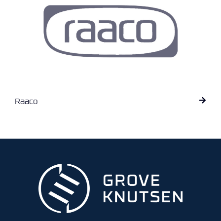
O
U
T
L
E
T
-
G
J
Ø
Raaco
R
E
T
K
U
P
P
!