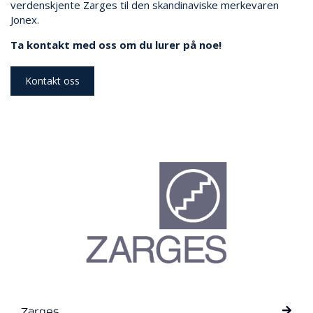
R
verdenskjente Zarges til den skandinaviske merkevaren
B
Jonex.
E
I
Ta kontakt med oss om du lurer på noe!
D
I
Kontakt oss
H
Ø
Y
D
E
N
O
P
P
B
E
V
A
R
I
Zarges