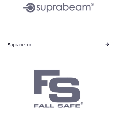
V
E
R
N
B
R
A
Suprabeam
N
N
&
V
A
N
N
P
R
O
S
J