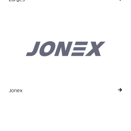
N
G
T
R
A
N
S
P
O
R
T
Jonex
L
Y
K
T
E
R
&