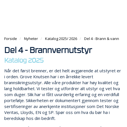
g
e
e
g
n
n
H
l
a
a
O
e
v
v
V
n
i
i
E
a
g
g
D
v
a
Forside
Nyheter
Katalog 2025/ 2026
Del 4 - Brann & vann
a
M
i
t
t
E
g
Del 4 - Brannvernutstyr
i
i
N
a
o
o
Y
Katalog 2025
t
n
n
i
Når det først brenner, er det helt avgjørende at utstyret er
o
i orden. Grove Knutsen har i en årrekke levert
n
brannsikringsutstyr. Alle våre produkter har høy kvalitet og
lang holdbarhet. Vi tester og utfordrer alt utstyr og vet hva
som duger. Slik har vi fått uvurderlig erfaring og en verdifull
portefølje. Sikkerheten er dokumentert gjennom tester og
sertifiseringer av anerkjente institusjoner som Det Norske
Veritas, Lloyds, EN og SP. Spør oss om hva du bør ha i
beredskap hos din bedrift.