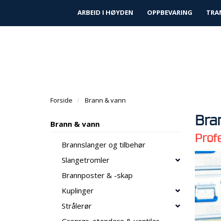
|
|
Finn forhandler
Kundeservice
Prosjek
ARBEID I HØYDEN
OPPBEVARING
TRA
Forside
Brann & vann
Bra
Brann & vann
Profe
Brannslanger og tilbehør
Slangetromler
Brannposter & -skap
Kuplinger
Strålerør