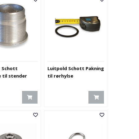
d Schott
Luitpold Schott Pakning
 til stender
til rørhylse