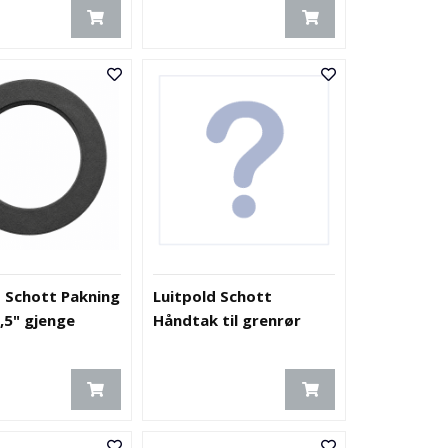
d Schott Pakning
Luitpold Schott
2,5" gjenge
Håndtak til grenrør