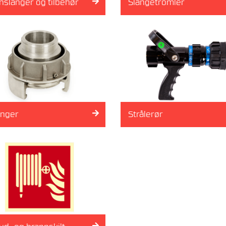
nslanger og tilbehør
Slangetromler
inger
Strålerør