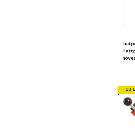
Luitp
Hattp
hoved
OUTL