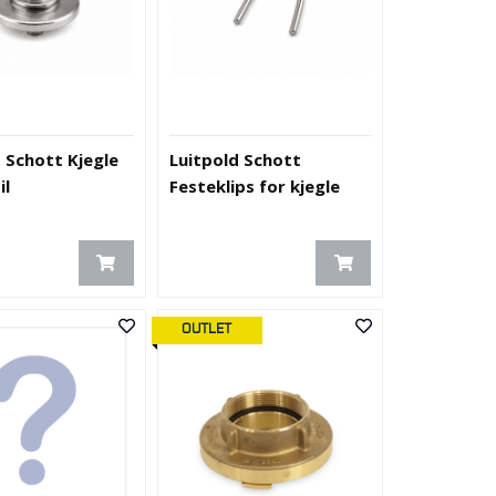
 Schott Kjegle
Luitpold Schott
il
Festeklips for kjegle
OUTLET