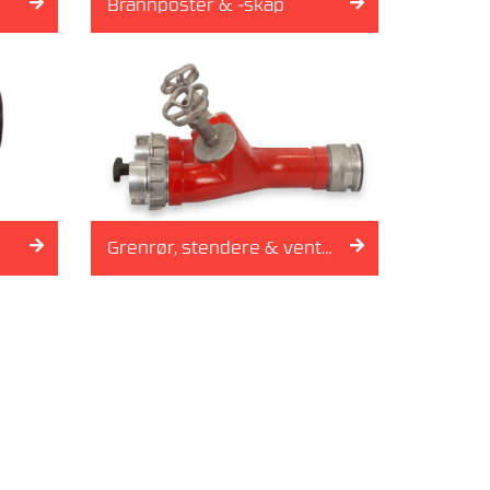
Brannposter & -skap
Grenrør, stendere & ventiler