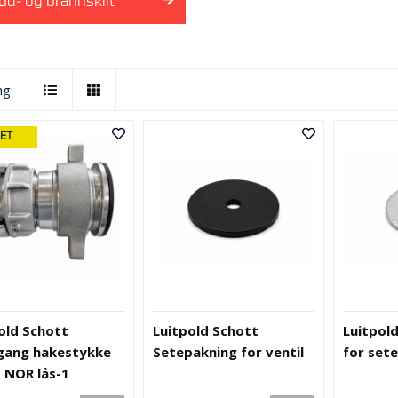
ud- og brannskilt
ng:
ET
old Schott
Luitpold Schott
Luitpol
gang hakestykke
Setepakning for ventil
for set
 NOR lås-1