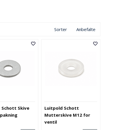
Sorter
Anbefalte
d Schott Skive
Luitpold Schott
epakning
Mutterskive M12 for
ventil