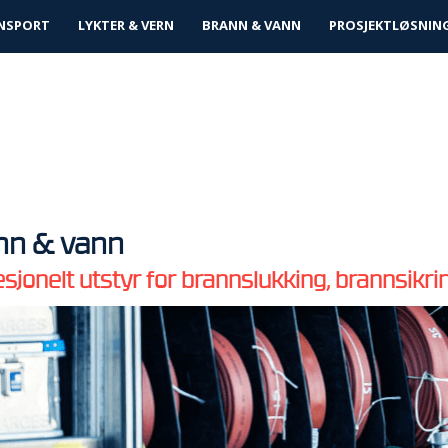
tløsninger
NSPORT
LYKTER & VERN
BRANN & VANN
PROSJEKTLØSNIN
nn & vann
sjonelt utstyr for brannslukking, brannsikr