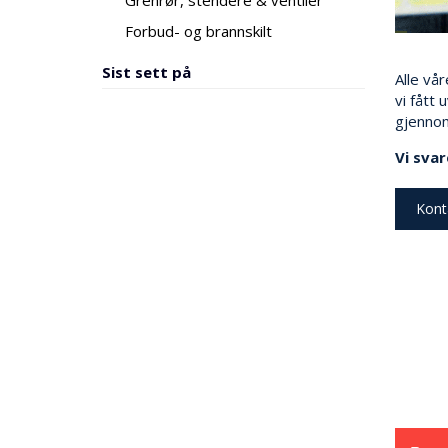
Grenrør, stendere & ventiler
Forbud- og brannskilt
Sist sett på
Alle vår
vi fått 
gjennom
Vi svar
Kont