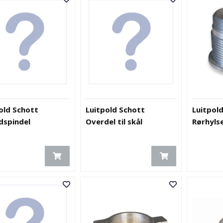
old Schott
Luitpold Schott
Luitpol
dspindel
Overdel til skål
Rørhylse