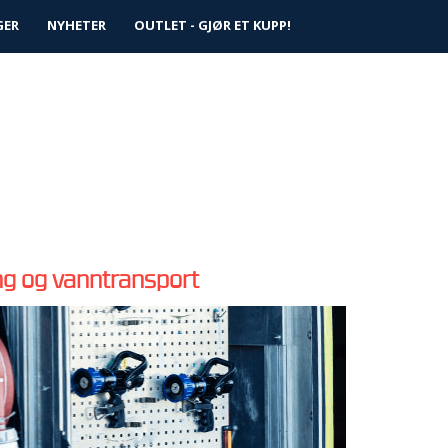
0
GER
NYHETER
Logg inn
OUTLET - GJØR ET KUPP!
Infosenter
Favoritter
ing og vanntransport