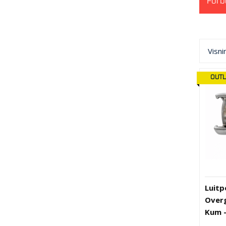
Forb
Visni
OUTL
Luitp
Over
Kum -