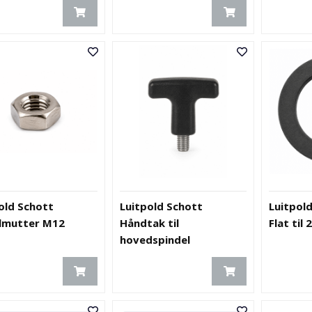
old Schott
Luitpold Schott
Luitpol
lmutter M12
Håndtak til
Flat til 
hovedspindel