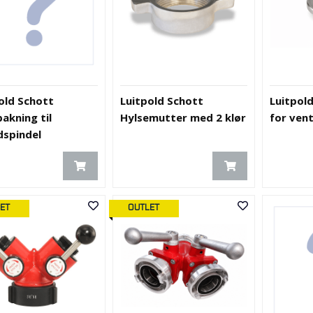
old Schott
Luitpold Schott
Luitpold
akning til
Hylsemutter med 2 klør
for vent
spindel
ET
OUTLET