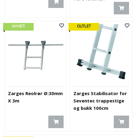
NYHET!
OUTLET
Zarges Reolrør Ø:30mm
Zarges Stabilisator for
X 3m
Seventec trappestige
og bukk 100cm