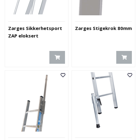
Zarges Sikkerhetsport
Zarges Stigekrok 80mm
ZAP eloksert