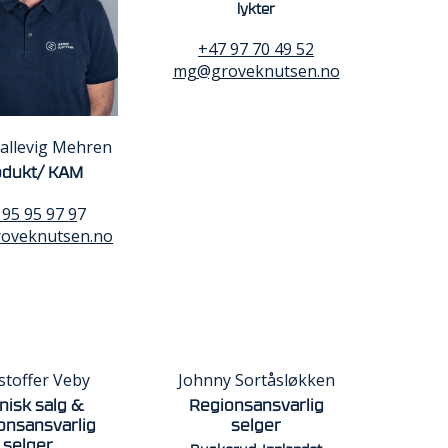
lykter
+47 97 70 49 52
mg@groveknutsen.no
Kallevig Mehren
odukt/ KAM
 95 95 97 9
7
oveknutsen.no
stoffer Veby
Johnny Sortåsløkken
nisk salg &
Regionsansvarlig
onsansvarlig
selger
selger