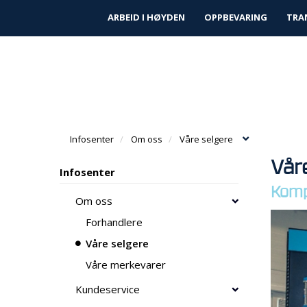
|
|
Finn forhandler
Kundeservice
Prosjek
ARBEID I HØYDEN
OPPBEVARING
TRA
Infosenter
Om oss
Våre selgere
Vår
Infosenter
Komp
Om oss
Forhandlere
Våre selgere
Våre merkevarer
Kundeservice