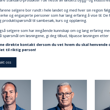
farene selgere bor rundt i hele landet og med hver sin region føl
sterke og engasjerte personer som har lang erfaring å vise til. De 
g produktspørsmål til sambesøk, kurs og opplæring.
også selgere som har inngående kunnskap om og lang erfaring med
å spørsmål om løsningene, gi deg tilbud, tilpasse løsningen etter
ne direkte kontakt dersom du vet hvem du skal henvende deg 
et til riktig person!
akt oss