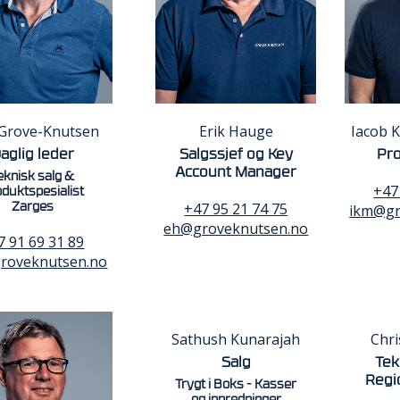
 Grove-Knutsen
Erik Hauge
Iacob 
aglig leder
Salgssjef og Key
Pr
Account Manager
eknisk salg &
+47
duktspesialist
+47 95 21 74 75
Zarges
ikm@gr
eh@groveknutsen.no
7 91 69 31 89
roveknutsen.no
Sathush Kunarajah
Chri
Salg
Tek
Regi
Trygt i Boks - Kasser
og innredninger