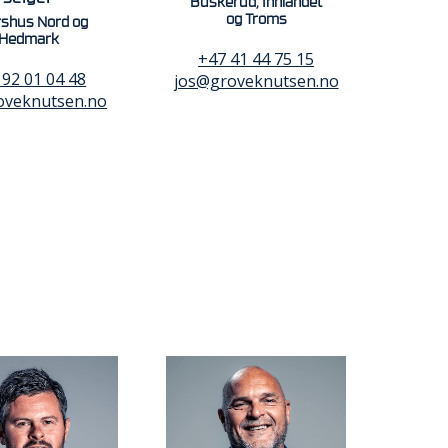
Buskerud, Innlandet
og Troms
shus Nord og
Hedmark
+47 41 44 75 15
 92 01 04 48
jos@groveknutsen.no
oveknutsen.no