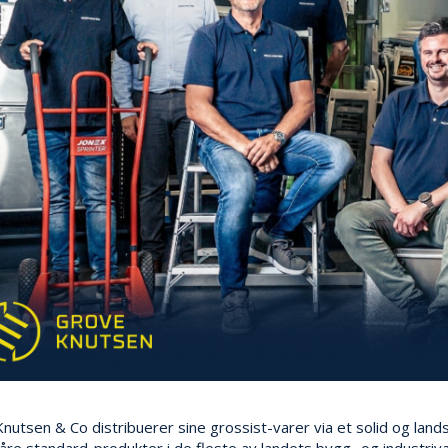
nutsen & Co distribuerer sine grossist-varer via et solid og lan
våre standard-produkter i de fleste av landets bygg- og industriv