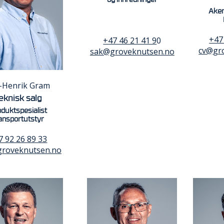
Aker
+47
+47 46 21 41 9
0
cv@gr
sak@groveknutsen.no
-Henrik Gram
eknisk salg
duktspesialist
ansportutstyr
7 92 26 89 33
roveknutsen.no