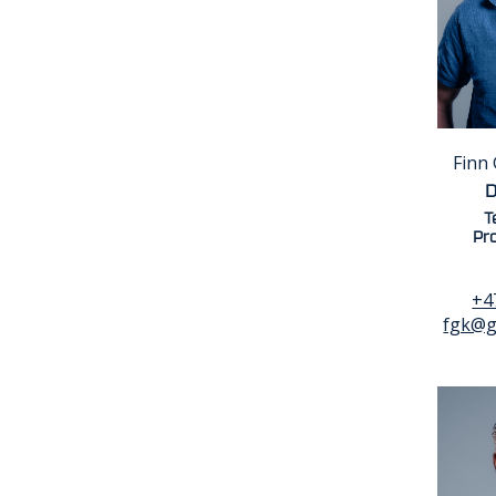
Finn
D
T
Pro
+4
fgk@g