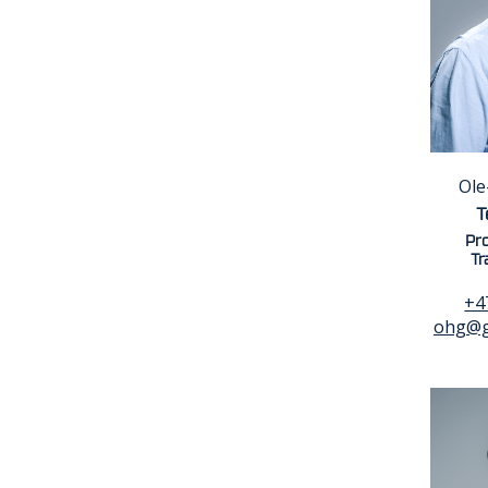
Ole
T
Pro
Tr
+4
ohg@g