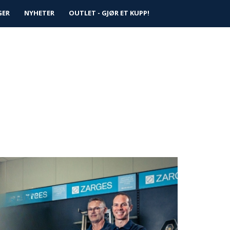
0
GER
NYHETER
Logg inn
OUTLET - GJØR ET KUPP!
Infosenter
Favoritter