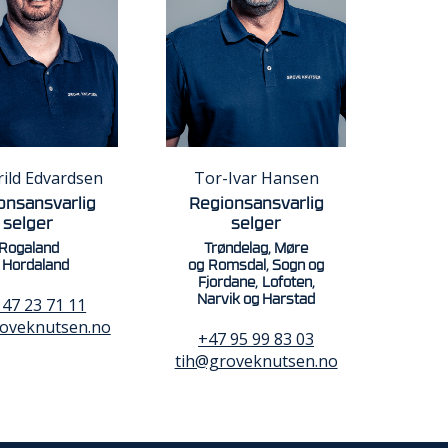
rild Edvardsen
Tor-Ivar Hansen
onsansvarlig
Regionsansvarlig
selger
selger
Rogaland
Trøndelag, Møre
 Hordaland
og Romsdal, Sogn og
Fjordane, Lofoten,
Narvik og Harstad
 47 23 71 11
oveknutsen.no
+47 95 99 83 03
tih@groveknutsen.no