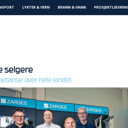
tløsninger
NSPORT
LYKTER & VERN
BRANN & VANN
PROSJEKTLØSNIN
e selgere
etanse over hele landet