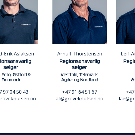
d-Erik Aslaksen
Arnulf Thorstensen
Leif-A
ionsansvarlig
Regionsansvarlig
Regi
selger
selger
, Follo, Østfold &
Vestfold, Telemark,
Finnmark
Agder og Nordland
&
7 97 04 50 43
+47 91 64 51 67
+47
roveknutsen.no
at@groveknutsen.no
lae@gr