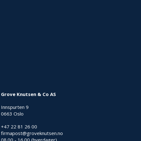
Grove Knutsen & Co AS
Innspurten 9
0663 Oslo
+47 22 81 26 00
firmapost@groveknutsen.no
08.00 - 16.00 (hverdager)