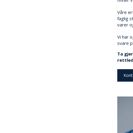
Våre er
faglig 
varer o
Vi har 
svare p
Ta gjer
rettled
Kont