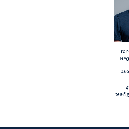
Tron
Reg
Oslo
+4
tea@g