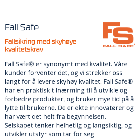
R
B
E
I
D
Fall Safe
I
H
Fallsikring med skyhøye
Ø
Y
kvalitetskrav
D
E
Fall Safe® er synonymt med kvalitet. Våre
N
kunder forventer det, og vi strekker oss
langt for å levere skyhøy kvalitet. Fall Safe®
O
har en praktisk tilnærming til å utvikle og
P
forbedre produkter, og bruker mye tid på å
P
B
lytte til brukerne. De er ekte innovatører og
E
har vært det helt fra begynnelsen.
V
Selskapet tenker helhetlig og langsiktig, og
A
R
utvikler utstyr som tar for seg
I