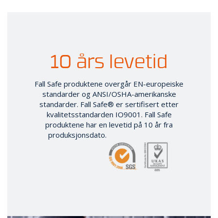
E
K
T
L
Ø
S
10 års levetid
N
I
N
Fall Safe produktene overgår EN-europeiske
G
standarder og ANSI/OSHA-amerikanske
E
standarder. Fall Safe® er sertifisert etter
R
kvalitetsstandarden IO9001. Fall Safe
produktene har en levetid på 10 år fra
produksjonsdato.
N
Y
H
E
T
E
R