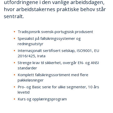
utfordringene i den vanlige arbeidsdagen,
N
G
hvor arbeidstakernes praktiske behov står
sentralt.
T
R
Tradisjonsrik svensk-portugisisk produsent
A
N
Spesialist på fallsikringssystemer og
S
redningsutstyr
P
Internasjonalt sertifisert selskap, ISO9001, EU
O
2016/425, Irata
R
T
Strenge krav til sikkerhet, overgår EN- og ANSI
standarder
Komplett fallsikringssortiment med flere
L
pakkeløsninger
Y
Pro- og Basic serie for ulike segmenter, 10 års
K
levetid
T
E
Kurs og opplæringsprogram
R
&