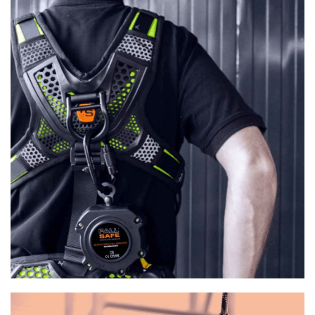
O
U
T
L
E
T
-
G
J
Ø
R
E
T
K
U
P
P
!