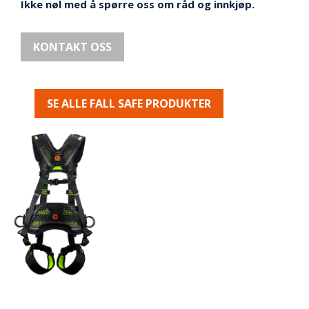
V
Ikke nøl med å spørre oss om råd og innkjøp.
E
R
N
KONTAKT OSS
B
R
SE ALLE FALL SAFE PRODUKTER
A
N
N
&
V
A
N
N
P
R
O
S
J