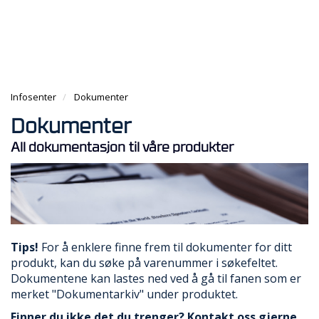
g
e
e
g
n
n
T
l
a
a
I
e
v
v
L
n
i
i
B
a
g
g
A
v
a
Infosenter
Dokumenter
a
K
i
t
t
E
g
Dokumenter
i
i
T
a
o
o
I
All dokumentasjon til våre produkter
t
n
n
L
i
F
o
O
n
R
S
I
D
Tips!
For å enklere finne frem til dokumenter for ditt
E
produkt, kan du søke på varenummer i søkefeltet.
N
Dokumentene kan lastes ned ved å gå til fanen som er
merket "Dokumentarkiv" under produktet.
A
Finner du ikke det du trenger? Kontakt oss gjerne