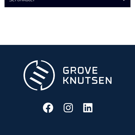
N
G
T
R
A
N
S
P
O
R
T
L
Y
K
T
E
R
&