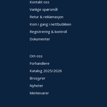
V
Kontakt oss
E
R
Vanlige spørsmål
N
Retur & reklamasjon
Kom i gang i nettbutikken
B
Registrering & kontroll
R
Dokumenter
A
N
N
&
Om oss
V
A
Forhandlere
N
Katalog 2025
/2026
N
Brosjyrer
Nyheter
P
R
Merkevarer
O
S
J