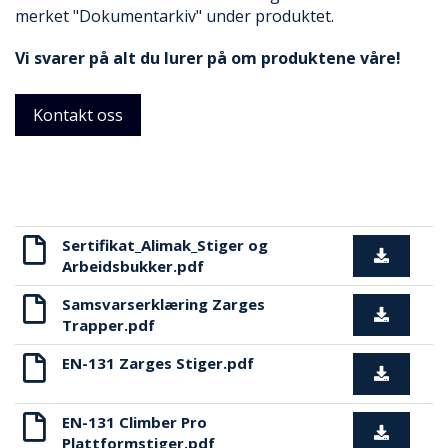
R
merket "Dokumentarkiv" under produktet.
B
E
Vi svarer på alt du lurer på om produktene våre!
I
D
I
Kontakt oss
H
Ø
Y
D
E
N
Sertifikat_Alimak_Stiger og
Arbeidsbukker.pdf
O
P
Samsvarserklæring Zarges
P
Trapper.pdf
B
E
EN-131 Zarges Stiger.pdf
V
A
R
EN-131 Climber Pro
I
Plattformstiger.pdf