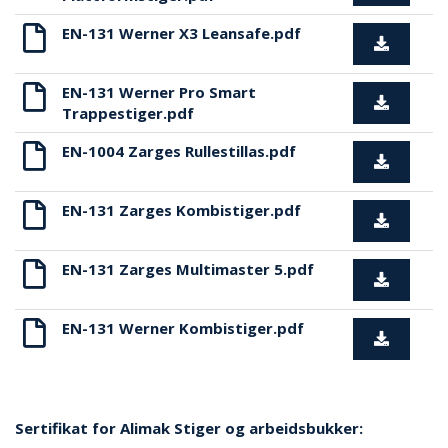
N
G
EN-131 Werner X3 Leansafe.pdf
EN-131 Werner Pro Smart
T
Trappestiger.pdf
R
A
EN-1004 Zarges Rullestillas.pdf
N
S
P
O
EN-131 Zarges Kombistiger.pdf
R
T
EN-131 Zarges Multimaster 5.pdf
L
EN-131 Werner Kombistiger.pdf
Y
K
T
E
R
Sertifikat for Alimak Stiger og arbeidsbukker:
&