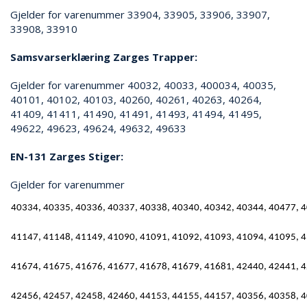
V
E
Gjelder for varenummer 33904, 33905, 33906, 33907,
R
33908, 33910
N
Samsvarserklæring Zarges Trapper:
Gjelder for varenummer 40032, 40033, 400034, 40035,
B
40101, 40102, 40103, 40260, 40261, 40263, 40264,
R
A
41409, 41411, 41490, 41491, 41493, 41494, 41495,
N
49622, 49623, 49624, 49632, 49633
N
&
EN-131 Zarges Stiger:
V
A
Gjelder for varenummer
N
N
40334, 40335, 40336, 40337, 40338, 40340, 40342, 40344, 40477, 4
41147, 41148, 41149, 41090, 41091, 41092, 41093, 41094, 41095, 4
P
R
41674, 41675, 41676, 41677, 41678, 41679, 41681, 42440, 42441, 4
O
S
42456, 42457, 42458, 42460, 44153, 44155, 44157, 40356, 40358, 4
J