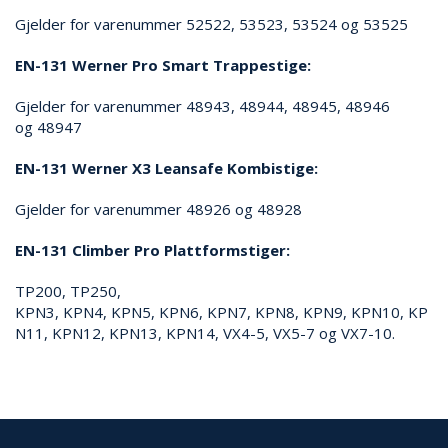
Gjelder for varenummer 52522, 53523, 53524 og 53525
O
U
T
EN-131 Werner Pro Smart Trappestige:
L
E
Gjelder for varenummer 48943, 48944, 48945, 48946
T
og 48947
-
G
EN-131 Werner X3 Leansafe Kombistige:
J
Ø
Gjelder for varenummer 48926 og 48928
R
E
EN-131 Climber Pro Plattformstiger:
T
K
TP200, TP250,
U
P
KPN3, KPN4, KPN5, KPN6, KPN7, KPN8, KPN9, KPN10, KP
P
N11, KPN12, KPN13, KPN14, VX4-5, VX5-7 og VX7-10.
!