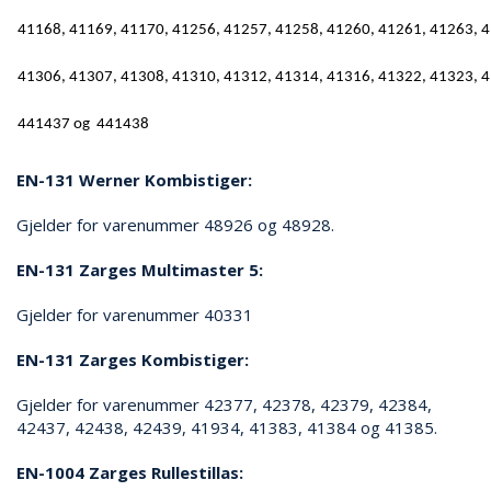
E
41168, 41169, 41170, 41256, 41257, 41258, 41260, 41261, 41263, 4
K
T
L
41306, 41307, 41308, 41310, 41312, 41314, 41316, 41322, 41323, 
Ø
S
441437 og 441438
N
I
EN-131 Werner Kombistiger:
N
G
E
Gjelder for varenummer 48926 og 48928.
R
EN-131 Zarges Multimaster 5:
Gjelder for varenummer 40331
N
Y
EN-131 Zarges Kombistiger:
H
E
T
Gjelder for varenummer 42377, 42378, 42379, 42384,
E
42437, 42438, 42439, 41934, 41383, 41384 og 41385.
R
EN-1004 Zarges Rullestillas: