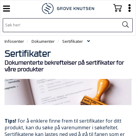
T
T
o
o
T
g
I
g
T
g
L
g
o
B
l
l
g
A
e
e
Infosenter
Dokumenter
Sertifikater
g
K
n
n
l
E
a
a
Sertifikater
e
T
v
v
n
I
Dokumenterte bekreftelser på sertifikater for
i
i
L
a
våre produkter
g
g
F
v
a
a
O
i
t
t
R
g
i
i
S
a
o
o
I
t
n
n
D
i
E
o
N
n
Tips!
For å enklere finne frem til sertifikater for ditt
produkt, kan du søke på varenummer i søkefeltet.
A
Sertifikatene kan lastes ned ved å gå til fanen som er