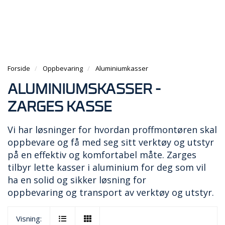
g
e
e
g
n
n
H
l
a
a
O
e
v
v
V
n
i
i
E
a
g
g
D
v
a
Forside
Oppbevaring
Aluminiumkasser
a
M
i
t
t
E
g
ALUMINIUMSKASSER -
i
i
N
a
o
o
Y
ZARGES KASSE
t
n
n
i
o
Vi har løsninger for hvordan proffmontøren skal
n
oppbevare og få med seg sitt verktøy og utstyr
på en effektiv og komfortabel måte. Zarges
tilbyr lette kasser i aluminium for deg som vil
ha en solid og sikker løsning for
oppbevaring og transport av verktøy og utstyr.
Visning: