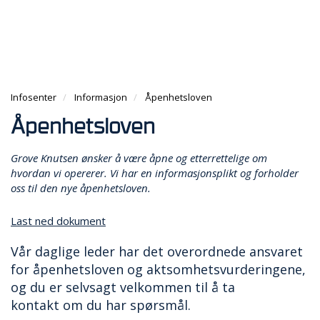
g
e
e
g
n
n
T
l
a
a
I
e
v
v
L
n
i
i
B
a
g
g
A
v
a
Infosenter
Informasjon
Åpenhetsloven
a
K
i
t
t
E
g
Åpenhetsloven
i
i
T
a
o
o
I
t
n
Grove Knutsen ønsker å være åpne og etterrettelige om
n
L
i
hvordan vi opererer. Vi har en informasjonsplikt og forholder
F
o
oss til den nye åpenhetsloven.
O
n
R
S
Last ned dokument
I
D
Vår daglige leder har det overordnede ansvaret
E
for åpenhetsloven og aktsomhetsvurderingene,
N
og du er selvsagt velkommen til å ta
kontakt om du har spørsmål.
A