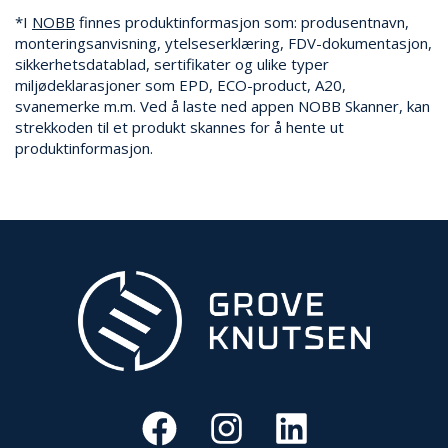
R
*I
NOBB
finnes produktinformasjon som: produsentnavn,
B
monteringsanvisning, ytelseserklæring, FDV-dokumentasjon,
E
I
sikkerhetsdatablad, sertifikater og ulike typer
D
miljødeklarasjoner som EPD, ECO-product, A20,
I
svanemerke m.m. Ved å laste ned appen NOBB Skanner, kan
H
strekkoden til et produkt skannes for å hente ut
Ø
produktinformasjon.
Y
D
E
N
O
P
P
B
E
V
A
R
I