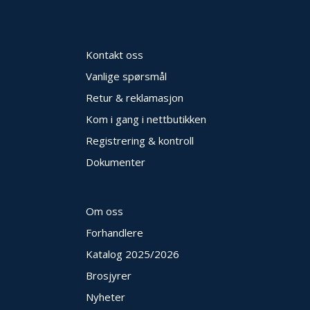
N
G
Kontakt oss
T
Vanlige spørsmål
R
A
Retur & reklamasjon
N
S
Kom i gang i nettbutikken
P
Registrering & kontroll
O
R
Dokumenter
T
Om oss
L
Y
Forhandlere
K
Katalog 2025
/2026
T
E
Brosjyrer
R
Nyheter
&