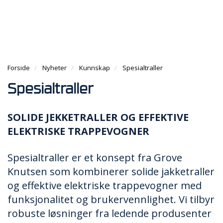
g
e
e
g
n
n
H
l
a
a
O
e
v
v
V
n
i
i
E
a
g
g
D
v
a
Forside
Nyheter
Kunnskap
Spesialtraller
a
M
i
t
t
E
g
Spesialtraller
i
i
N
a
o
o
Y
t
n
n
SOLIDE JEKKETRALLER OG EFFEKTIVE
i
o
ELEKTRISKE TRAPPEVOGNER
n
Spesialtraller er et konsept fra Grove
Knutsen som kombinerer solide jakketraller
og effektive elektriske trappevogner med
funksjonalitet og brukervennlighet. Vi tilbyr
robuste løsninger fra ledende produsenter