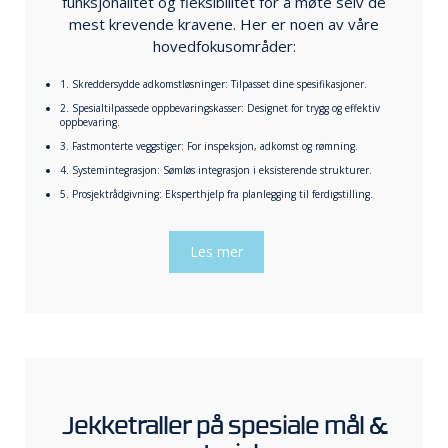
funksjonalitet og fleksibilitet for å møte selv de
mest krevende kravene. Her er noen av våre
hovedfokusområder:
1. Skreddersydde adkomstløsninger: Tilpasset dine spesifikasjoner.
2. Spesialtilpassede oppbevaringskasser: Designet for trygg og effektiv
oppbevaring.
3. Fastmonterte veggstiger: For inspeksjon, adkomst og rømning.
4. Systemintegrasjon: Sømløs integrasjon i eksisterende strukturer.
5. Prosjektrådgivning: Eksperthjelp fra planlegging til ferdigstilling.
Les mer
Jekketraller på spesiale mål &