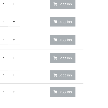
+
Logg inn
+
Logg inn
+
Logg inn
+
Logg inn
+
Logg inn
+
Logg inn