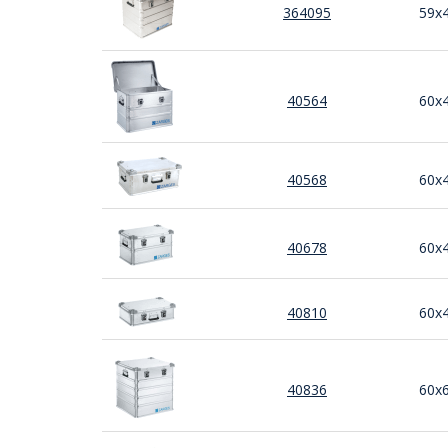
364095
59x
40564
60x
40568
60x
40678
60x
40810
60x
40836
60x