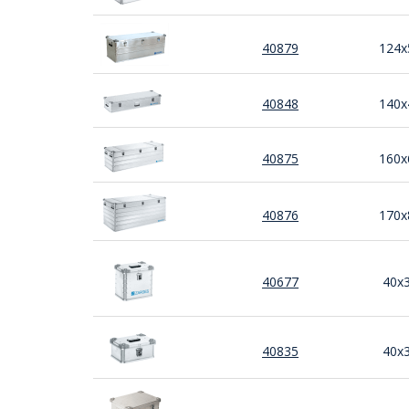
40879
124x
40848
140x
40875
160x
40876
170x
40677
40x
40835
40x