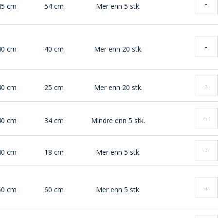
-
45 cm
54 cm
Mer enn 5 stk.
-
40 cm
40 cm
Mer enn 20 stk.
-
40 cm
25 cm
Mer enn 20 stk.
-
40 cm
34 cm
Mindre enn 5 stk.
-
40 cm
18 cm
Mer enn 5 stk.
-
60 cm
60 cm
Mer enn 5 stk.