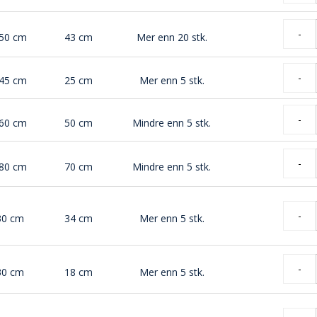
-
50 cm
43 cm
Mer enn 20 stk.
-
45 cm
25 cm
Mer enn 5 stk.
-
60 cm
50 cm
Mindre enn 5 stk.
-
80 cm
70 cm
Mindre enn 5 stk.
-
30 cm
34 cm
Mer enn 5 stk.
-
30 cm
18 cm
Mer enn 5 stk.