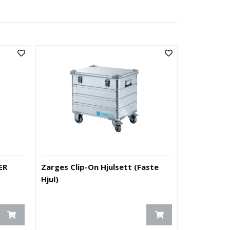
ER
Zarges Clip-On Hjulsett (Faste
Hjul)