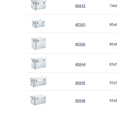
40843
74x
40565
80x
40566
80x
40844
83x
40845
95x
40846
95x