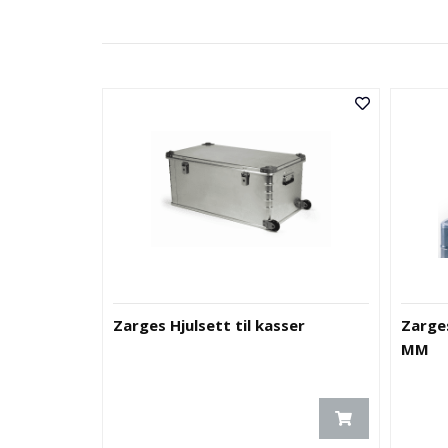
Zarges Hjulsett til kasser
Zarge
MM