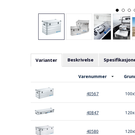
Beskrivelse
Spesifikasjon
Varianter
Varenummer
Grun
40567
100x
40847
120x
40580
120x