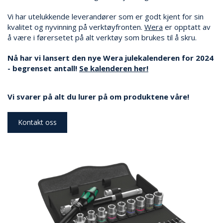
Vi har utelukkende leverandører som er godt kjent for sin
S
kvalitet og nyvinning på verktøyfronten.
Wera
er opptatt av
K
å være i førersetet på alt verktøy som brukes til å skru.
R
U
Nå har vi lansert den nye Wera julekalenderen for 2024
T
- begrenset antall!
Se kalenderen her!
R
E
K
Vi svarer på alt du lurer på om produktene våre!
K
E
R
Kontakt oss
E
N
Ø
K
K
E
L
V
E