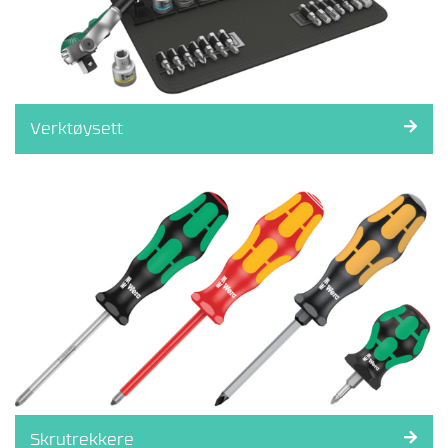
R
K
T
Ø
Y
Verktøysett
B
I
T
S
&
B
I
T
S
S
E
T
T
S
K
Skrutrekkere