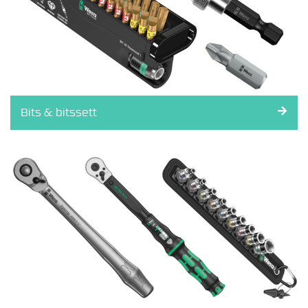
E
T
T
H
O
L
T
,
Bits & bitssett
S
T
Ø
T
T
E
R
&
B
U
K
K
E
R