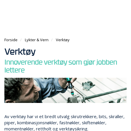
g
e
e
g
n
n
H
l
a
a
O
e
v
v
V
n
i
i
E
a
g
g
D
v
a
Forside
Lykter & Vern
Verktøy
a
M
i
t
t
E
g
Verktøy
i
i
N
a
o
o
Y
Innoverende verktøy som gjør jobben
t
n
n
i
lettere
V
o
E
n
R
K
T
Ø
Y
S
Av verktøy har vi et bredt utvalg skrutrekkere, bits, skraller,
E
piper, kombinasjonsnøkler, fastnøkler, skiftenøkler,
T
momentnøkler, rettholt og verktøysikring.
T