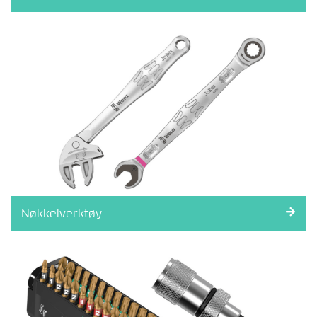
R
A
L
L
E
R
&
P
I
P
E
R
L
-
N
Nøkkelverktøy
Ø
K
L
E
R
R