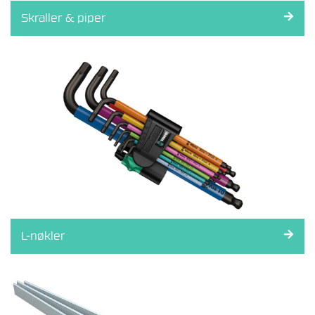
V
Skraller & piper
E
R
K
T
Ø
Y
S
I
K
R
I
N
G
L-nøkler