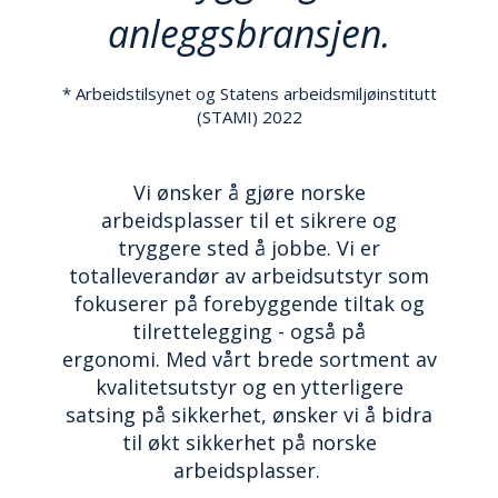
N
anleggsbransjen.
G
* Arbeidstilsynet og Statens arbeidsmiljøinstitutt
T
(STAMI) 2022
R
A
N
Vi ønsker å gjøre norske
S
P
arbeidsplasser til et sikrere og
O
tryggere sted å jobbe. Vi er
R
totalleverandør av arbeidsutstyr som
T
fokuserer på forebyggende tiltak og
tilrettelegging - også på
L
ergonomi.
Med vårt brede sortment av
Y
kvalitetsutstyr og en ytterligere
K
satsing på sikkerhet, ønsker vi å bidra
T
E
til økt sikkerhet på norske
R
arbeidsplasser.
&