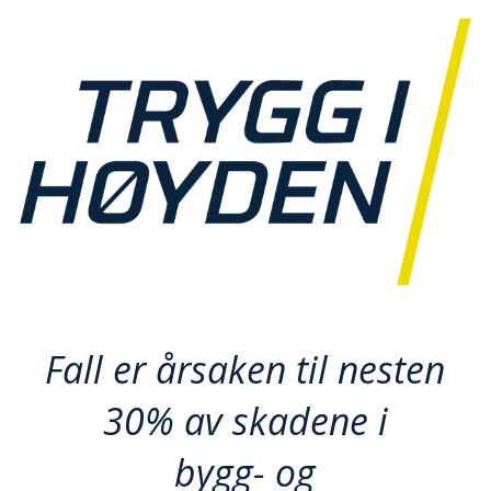
R
B
E
I
D
I
H
Ø
Y
D
E
N
O
P
P
Fall er årsaken til nesten
B
E
30% av skadene i
V
A
R
bygg- og
I