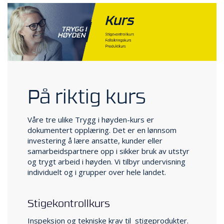
O
U
T
L
E
T
-
G
J
På riktig kurs
Ø
R
E
Våre tre ulike Trygg i høyden-kurs er
T
dokumentert opplæring. Det er en lønnsom
K
investering å lære ansatte, kunder eller
U
samarbeidspartnere opp i sikker bruk av utstyr
P
og trygt arbeid i høyden. Vi tilbyr undervisning
P
individuelt og i grupper over hele landet.
!
Stigekontrollkurs
Inspeksjon og tekniske krav til ­ stigeprodukter.