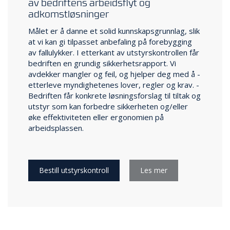
av bedriftens arbeidsflyt og
E
adkomstløsninger
K
T
Målet er å danne et solid kunnskapsgrunnlag, slik
L
at vi kan gi tilpasset anbefaling på forebygging
Ø
av fallulykker. I etterkant av utstyrskontrollen får
S
bedriften en­ grundig sikkerhetsrapport. Vi
N
avdekker mangler og feil, og hjelper deg med å ­
I
etterleve myndighetenes lover, regler og krav. ­
N
G
Bedriften får ­konkrete­ løsningsforslag til tiltak og
E
­utstyr som kan forbedre sikkerheten og/­eller
R
øke­ effektiviteten ­eller ergo­nomien på
arbeidsplassen.
N
Y
H
Bestill utstyrskontroll
Les mer
E
T
E
R