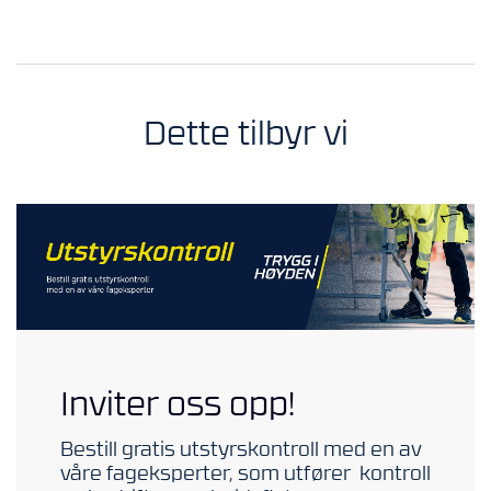
V
E
R
N
Dette tilbyr vi
B
R
A
N
N
&
V
A
N
N
Inviter oss opp!
P
R
O
Bestill gratis utstyrskontroll med en av
S
våre fageksperter, som ­utfører ­ kontroll
J