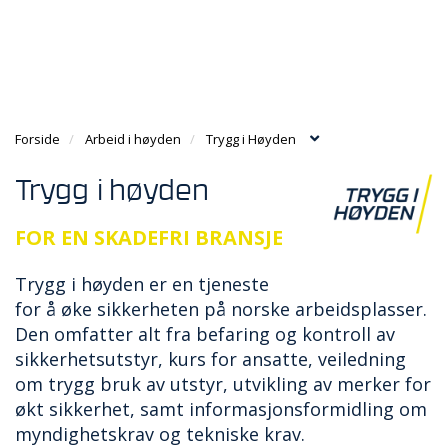
g
e
e
g
n
n
T
l
a
a
I
e
v
v
L
n
i
i
B
a
g
g
A
v
a
a
Forside
Arbeid i høyden
Trygg i Høyden
K
i
t
t
E
g
i
i
T
Trygg i høyden
a
o
o
I
t
n
n
L
FOR EN SKADEFRI BRANSJE
i
F
o
O
n
Trygg i høyden er en tjeneste
R
S
for å øke sikkerheten på norske arbeidsplasser.
I
Den omfatter alt fra befaring og kontroll av
D
sikkerhetsutstyr, kurs for ansatte, veiledning
E
om trygg bruk av utstyr, utvikling av merker for
N
økt sikkerhet, samt informasjonsformidling om
myndighetskrav og tekniske krav.
A