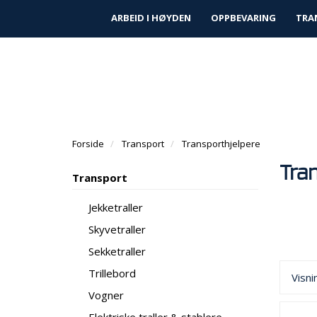
|
|
Finn forhandler
Kundeservice
Prosjek
ARBEID I HØYDEN
OPPBEVARING
TRA
Forside
Transport
Transporthjelpere
Tra
Transport
Jekketraller
Skyvetraller
Sekketraller
Trillebord
Visni
Vogner