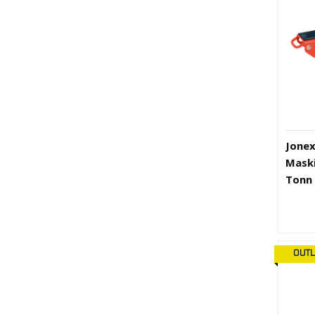
Jone
Maski
Tonn 
OUTL