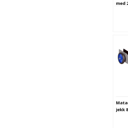
med 2
Matad
jekk 