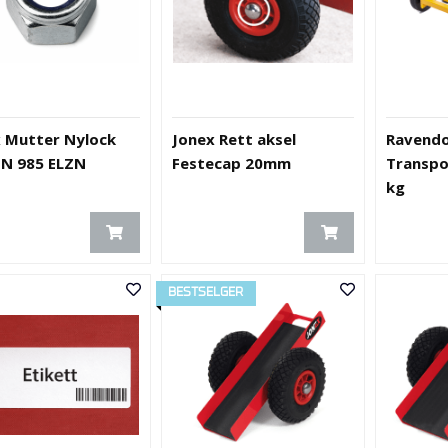
 Mutter Nylock
Jonex Rett aksel
Ravend
IN 985 ELZN
Festecap 20mm
Transpo
kg
BESTSELGER