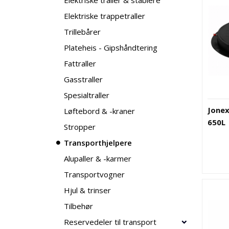
Elektriske traller & stablere
Elektriske trappetraller
Trillebårer
Plateheis - Gipshåndtering
Fattraller
Gasstraller
Spesialtraller
Jonex
Løftebord & -kraner
650L
Stropper
Transporthjelpere
Alupaller & -karmer
Transportvogner
Hjul & trinser
Tilbehør
Reservedeler til transport