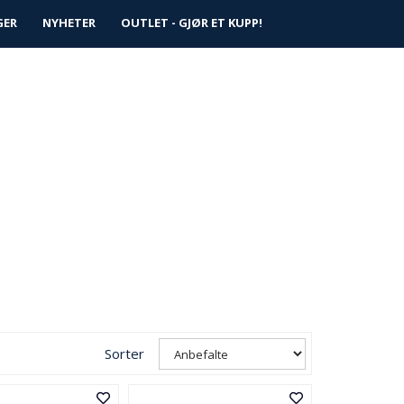
0
GER
NYHETER
Logg inn
OUTLET - GJØR ET KUPP!
Infosenter
Favoritter
Sorter