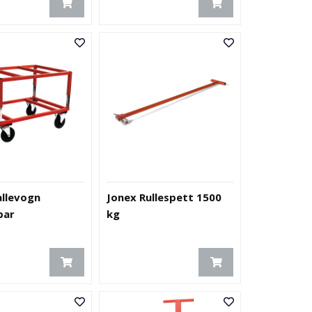
allevogn
Jonex Rullespett 1500
bar
kg