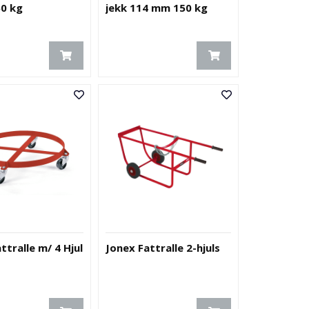
50 kg
jekk 114 mm 150 kg
ttralle m/ 4 Hjul
Jonex Fattralle 2-hjuls