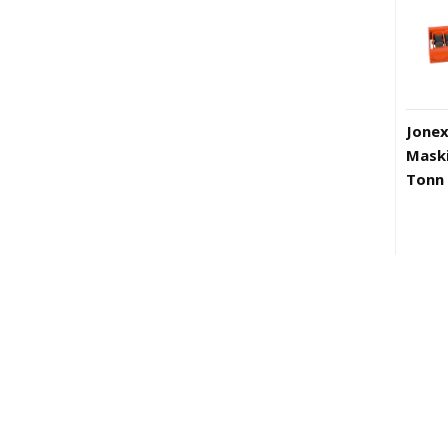
Jone
Maski
Tonn