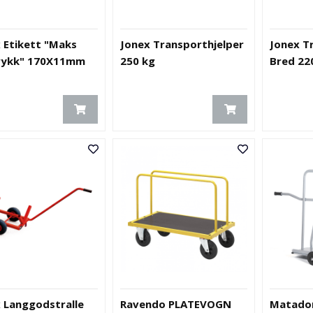
 Etikett "Maks
Jonex Transporthjelper
Jonex T
trykk" 170X11mm
250 kg
Bred 2
 Langgodstralle
Ravendo PLATEVOGN
Matador