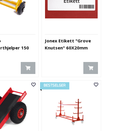
o
Jonex Etikett "Grove
rthjelper 150
Knutsen" 60X20mm
BESTSELGER