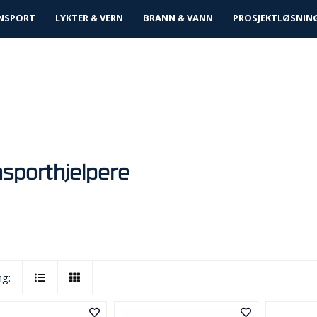
tløsninger
NSPORT
LYKTER & VERN
BRANN & VANN
PROSJEKTLØSNIN
nsporthjelpere
ng: