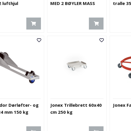
 lufthjul
MED 2 BØYLER MASS
tralle 3
or Dørløfter- og
Jonex Trillebrett 60x40
Jonex Fa
84 mm 150 kg
cm 250 kg