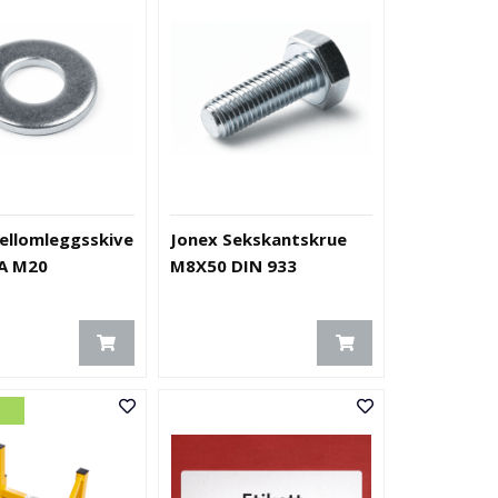
ellomleggsskive
Jonex Sekskantskrue
A M20
M8X50 DIN 933