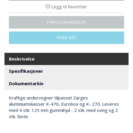
N
Legg til favoritter
G
FINN FORHANDLER
T
R
SPØR OSS
A
N
S
P
Beskrivelse
O
R
Spesifikasjoner
T
Dokumentarkiv
L
Kraftige undervogner tilpasset Zarges
Y
aluminiumskasser K-470, Eurobox og K- 270. Leveres
K
med 4 stk. 125 mm gummihjul - 2 stk. med sving og 2
T
E
stk. faste.
R
&