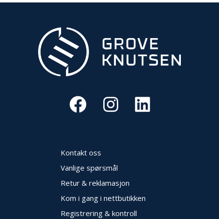
V
E
R
N
B
R
A
N
N
&
V
A
N
N
Kontakt oss
Vanlige spørsmål
P
Retur & reklamasjon
R
O
Kom i gang i nettbutikken
S
Registrering & kontroll
J