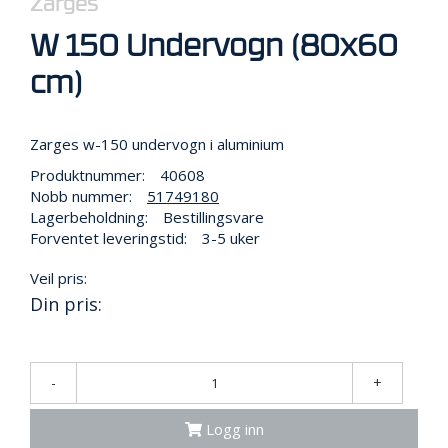
Zarges
R
B
W 150 Undervogn (80x60
E
I
cm)
D
I
H
Ø
Zarges w-150 undervogn i aluminium
Y
Produktnummer:
40608
D
E
Nobb nummer:
51749180
N
Lagerbeholdning:
Bestillingsvare
Forventet leveringstid:
3-5 uker
Veil pris:
O
Din pris:
P
P
B
E
V
-
+
A
R
Logg inn
I