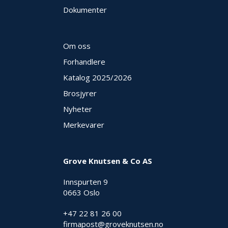
E
Dokumenter
K
T
L
Ø
Om oss
S
Forhandlere
N
I
Katalog 2025
/2026
N
Brosjyrer
G
E
Nyheter
R
Merkevarer
N
Y
Grove Knutsen & Co AS
H
E
Innspurten 9
T
0663 Oslo
E
R
+47 22 81 26 00
firmapost@groveknutsen.no