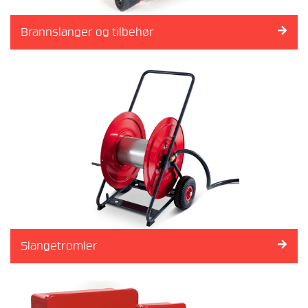
E
R
Brannslanger og tilbehør
B
R
A
N
N
P
O
S
T
E
R
&
-
S
Slangetromler
K
A
P