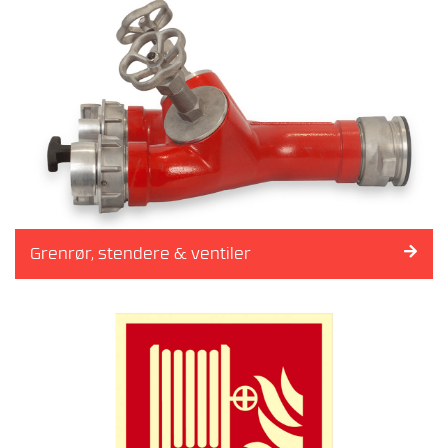
R
F
O
R
B
U
D
-
O
G
B
R
Grenrør, stendere & ventiler
A
N
N
S
K
I
L
T