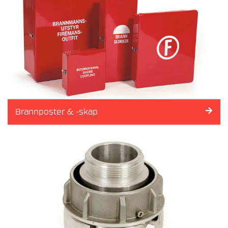
K
U
P
L
I
N
G
E
R
Brannposter & -skap
S
T
R
Å
L
E
R
Ø
R