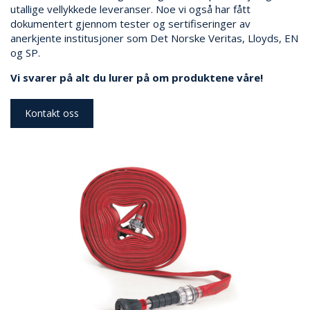
utallige vellykkede leveranser. Noe vi også har fått
R
dokumentert gjennom tester og sertifiseringer av
O
G
anerkjente institusjoner som Det Norske Veritas, Lloyds, EN
T
og SP.
I
L
Vi svarer på alt du lurer på om produktene våre!
B
E
Kontakt oss
H
Ø
R
S
L
A
N
G
E
T
R
O
M
L