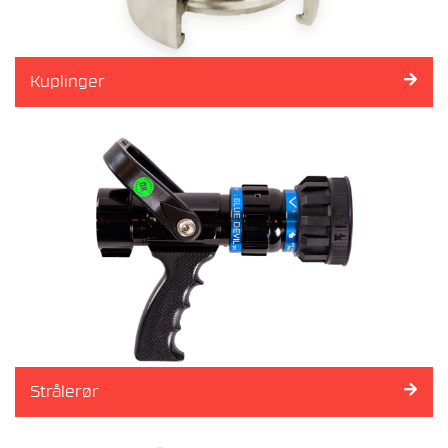
G
R
E
N
R
Kuplinger
Ø
R
,
S
T
E
N
D
E
R
E
&
V
E
N
T
Strålerør
I
L
E