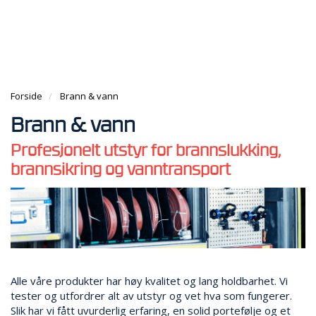
g
e
e
g
n
n
H
l
a
a
O
e
v
v
V
n
i
i
E
a
g
g
D
v
a
Forside
Brann & vann
a
M
i
t
t
E
g
Brann & vann
i
i
N
a
o
o
Y
Profesjonelt utstyr for brannslukking,
t
n
n
i
brannsikring og vanntransport
B
o
R
n
A
N
N
S
L
A
Alle våre produkter har høy kvalitet og lang holdbarhet. Vi
N
tester og utfordrer alt av utstyr og vet hva som fungerer.
G
Slik har vi fått uvurderlig erfaring, en solid portefølje og et
E