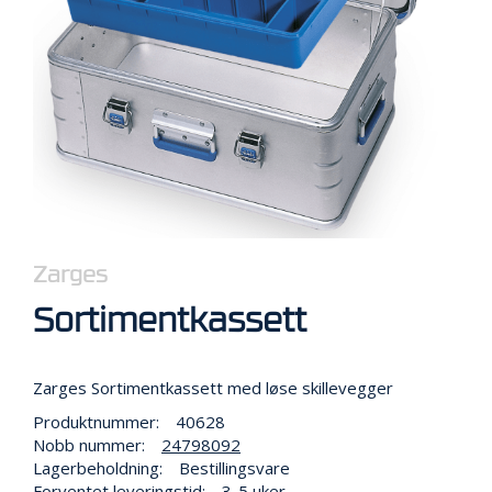
R
B
E
I
D
I
H
Ø
Y
D
E
N
Zarges
O
Sortimentkassett
P
P
B
Zarges Sortimentkassett med løse skillevegger
E
V
Produktnummer:
40628
A
Nobb nummer:
24798092
R
Lagerbeholdning:
Bestillingsvare
I
Forventet leveringstid:
3-5 uker