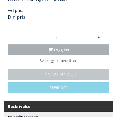
N
G
Veil pris:
Din pris:
T
R
A
-
+
N
S
Logg inn
P
O
R
Legg til favoritter
T
FINN FORHANDLER
L
Y
SPØR OSS
K
T
E
Beskrivelse
R
&
Spesifikasjoner