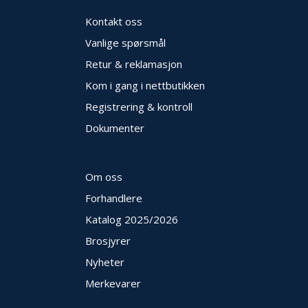
E
Kontakt oss
K
T
Vanlige spørsmål
L
Ø
Retur & reklamasjon
S
Kom i gang i nettbutikken
N
I
Registrering & kontroll
N
G
Dokumenter
E
R
Om oss
Forhandlere
N
Y
Katalog 2025
/2026
H
E
Brosjyrer
T
Nyheter
E
R
Merkevarer