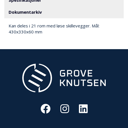
V
E
R
Dokumentarkiv
N
Kan deles i 21 rom med løse skillevegger. Mål:
430x330x60 mm
B
R
A
N
N
&
V
A
N
N
P
R
O
S
J