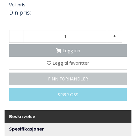
N
Veil pris:
G
Din pris:
T
R
-
+
A
N
Logg inn
S
P
Legg til favoritter
O
R
T
FINN FORHANDLER
SPØR OSS
L
Y
K
T
Beskrivelse
E
R
Spesifikasjoner
&