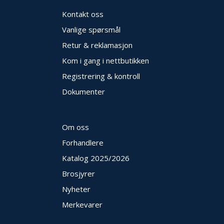
E
Kontakt oss
K
T
Vanlige spørsmål
L
Ø
Retur & reklamasjon
S
Kom i gang i nettbutikken
N
I
Registrering & kontroll
N
Dokumenter
G
E
R
Om oss
Forhandlere
N
Y
Katalog 2025
/2026
H
Brosjyrer
E
T
Nyheter
E
R
Merkevarer