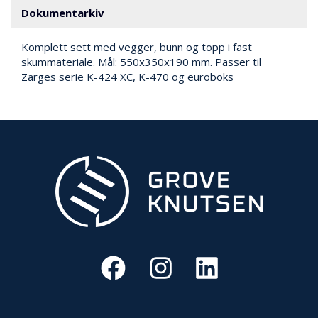
V
Dokumentarkiv
E
R
N
Komplett sett med vegger, bunn og topp i fast
skummateriale. Mål: 550x350x190 mm. Passer til
Zarges serie K-424 XC, K-470 og euroboks
B
R
A
N
N
&
V
A
N
N
P
R
O
S
J