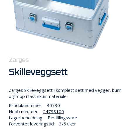
R
B
E
I
D
I
H
Ø
Y
D
E
Zarges
N
Skilleveggsett
O
P
Zarges Skilleveggsett i komplett sett med vegger, bunn
P
og topp i fast skummateriale
B
Produktnummer:
40730
E
V
Nobb nummer:
24798100
A
Lagerbeholdning:
Bestillingsvare
R
Forventet leveringstid:
3-5 uker
I