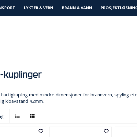
tløsninger
NSPORT
LYKTER & VERN
BRANN & VANN
PROSJEKTLØSNIN
-kuplinger
 hurtigkupling med mindre dimensjoner for brannvern, spyling e
ig kloavstand 42mm.
ng: