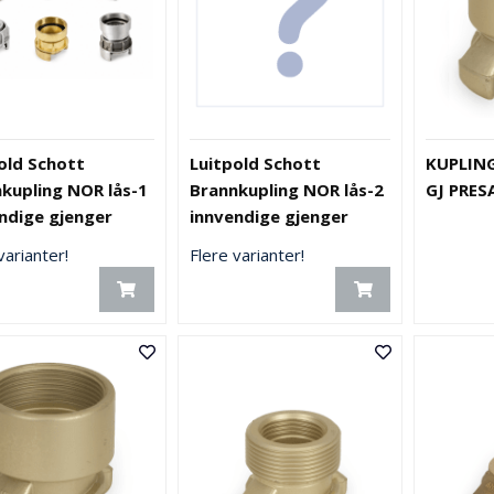
old Schott
Luitpold Schott
KUPLING
kupling NOR lås-1
Brannkupling NOR lås-2
GJ PRES
ndige gjenger
innvendige gjenger
varianter!
Flere varianter!