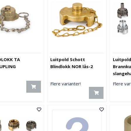
DLOKK TA
Luitpold Schott
Luitpol
UPLING
Blindlokk NOR lås-2
Brannku
slangeh
Flere varianter!
Flere var