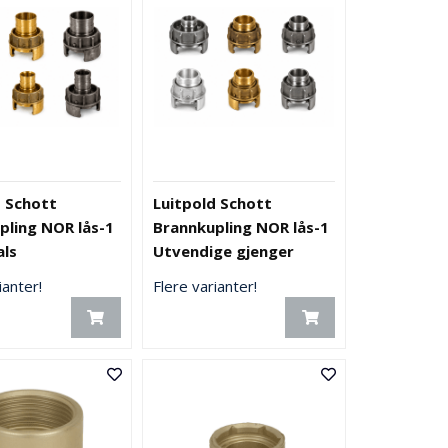
d Schott
Luitpold Schott
pling NOR lås-1
Brannkupling NOR lås-1
als
Utvendige gjenger
ianter!
Flere varianter!