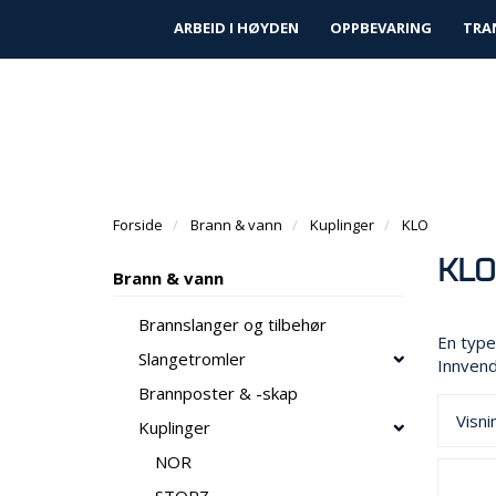
|
|
Finn forhandler
Kundeservice
Prosjek
ARBEID I HØYDEN
OPPBEVARING
TRA
Forside
Brann & vann
Kuplinger
KLO
KLO
Brann & vann
Brannslanger og tilbehør
En type
Slangetromler
Innvend
Brannposter & -skap
Visni
Kuplinger
NOR