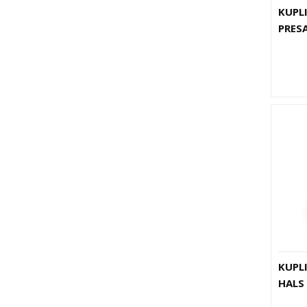
KUPL
PRES
KUPL
HALS