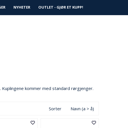
0
GER
NYHETER
Logg inn
OUTLET - GJØR ET KUPP!
Infosenter
Favoritter
tc. Kuplingene kommer med standard rørgjenger.
Sorter
Navn (a > å)