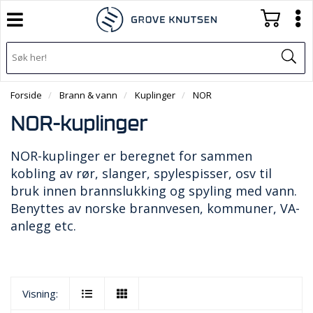
T
T
o
o
H
g
O
g
T
g
V
g
o
E
l
l
g
D
e
e
Forside
Brann & vann
Kuplinger
NOR
g
M
n
n
l
E
a
a
NOR-kuplinger
e
N
v
v
n
Y
i
i
NOR-kuplinger er beregnet for sammen
a
g
g
kobling av rør, slanger, spylespisser, osv til
v
a
a
i
bruk innen brannslukking og spyling med vann.
t
t
g
i
Benyttes av norske brannvesen, kommuner, VA-
i
a
o
o
anlegg etc.
t
n
n
i
o
n
Visning: