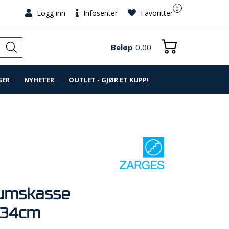
0
Logg inn
Infosenter
Favoritter
Beløp
0,00
GER
NYHETER
OUTLET - GJØR ET KUPP!
iumskasse
x34cm