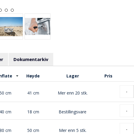
er
Dokumentarkiv
nflate
Høyde
Lager
Pris
-
50 cm
41 cm
Mer enn 20 stk.
-
40 cm
18 cm
Bestillingsvare
-
80 cm
50 cm
Mer enn 5 stk.