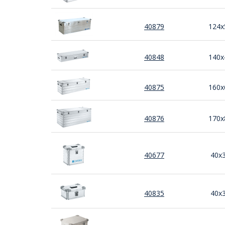
40879
124x
40848
140x
40875
160x
40876
170x
40677
40x
40835
40x