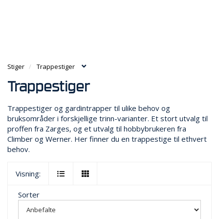
g
e
e
g
n
n
H
l
a
a
O
e
v
v
V
n
i
i
E
a
g
g
D
v
a
Stiger
Trappestiger
a
M
i
t
t
E
g
Trappestiger
i
i
N
a
o
o
Y
t
n
Trappestiger og gardintrapper til ulike behov og
n
i
bruksområder i forskjellige trinn-varianter. Et stort utvalg til
o
proffen fra Zarges, og et utvalg til hobbybrukeren fra
n
Climber og Werner. Her finner du en trappestige til ethvert
behov.
Visning:
Sorter