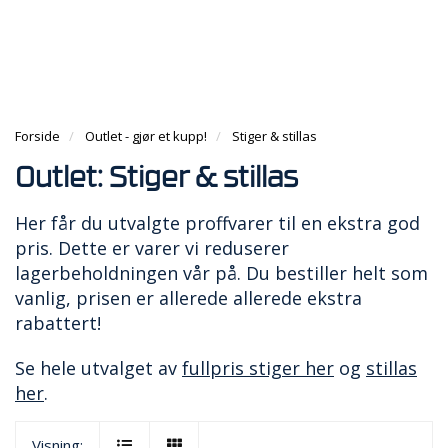
g
e
e
g
n
n
H
l
a
a
O
e
v
v
V
n
i
i
E
a
g
g
D
v
a
Forside
Outlet - gjør et kupp!
Stiger & stillas
a
M
i
t
t
E
g
Outlet: Stiger & stillas
i
i
N
a
o
o
Y
t
n
Her får du utvalgte proffvarer til en ekstra god
n
i
pris. Dette er varer vi reduserer
o
lagerbeholdningen vår på. Du bestiller helt som
n
vanlig, prisen er allerede allerede ekstra
rabattert!
Se hele utvalget av
fullpris stiger her
og
stillas
her
.
Visning: