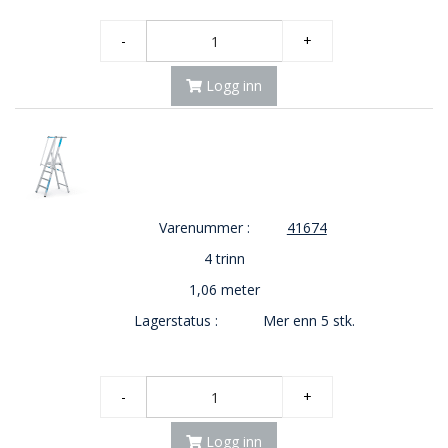
O
-
+
U
T
L
Logg inn
E
T
-
G
J
Ø
R
Varenummer :
41674
E
T
4 trinn
K
1,06 meter
U
P
Lagerstatus :
Mer enn 5 stk.
P
!
-
+
Logg inn