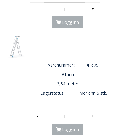
-
+
Logg inn
Varenummer :
41679
9 trinn
2,34 meter
Lagerstatus :
Mer enn 5 stk.
-
+
Logg inn