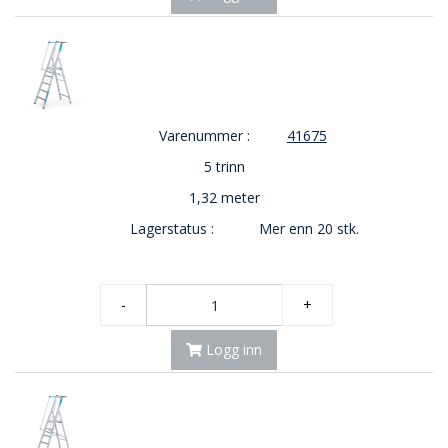
Varenummer :
41675
5 trinn
1,32 meter
Lagerstatus :
Mer enn 20 stk.
-
+
Logg inn