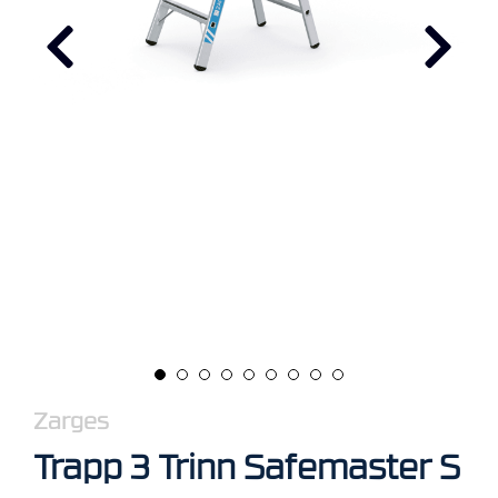
R
B
E
I
D
I
H
Ø
Y
D
E
N
O
P
P
B
E
V
Zarges
A
Trapp 3 Trinn Safemaster S
R
I