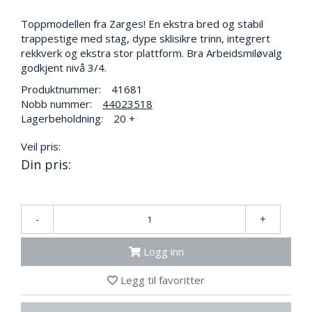
N
G
Toppmodellen fra Zarges! En ekstra bred og stabil
trappestige med stag, dype sklisikre trinn, integrert
rekkverk og ekstra stor plattform. Bra Arbeidsmiløvalg
T
godkjent nivå 3/4.
R
Produktnummer:
41681
A
Nobb nummer:
44023518
N
Lagerbeholdning:
20 +
S
P
O
Veil pris:
R
Din pris:
T
-
+
L
Y
K
Logg inn
T
E
Legg til favoritter
R
&