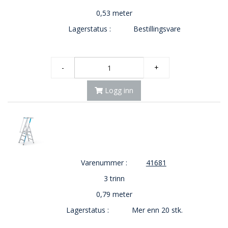
E
0,53 meter
K
T
Lagerstatus :
Bestillingsvare
L
Ø
S
N
-
+
I
N
Logg inn
G
E
R
N
Y
Varenummer :
41681
H
E
3 trinn
T
0,79 meter
E
R
Lagerstatus :
Mer enn 20 stk.