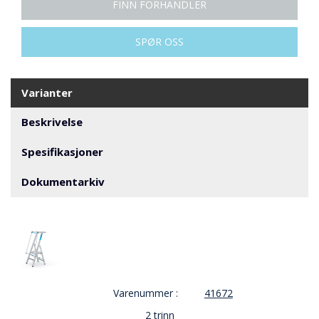
V
FINN FORHANDLER
E
R
N
SPØR OSS
B
Varianter
R
A
Beskrivelse
N
N
Spesifikasjoner
&
V
Dokumentarkiv
A
N
N
P
R
O
Varenummer :
41672
S
J
2 trinn