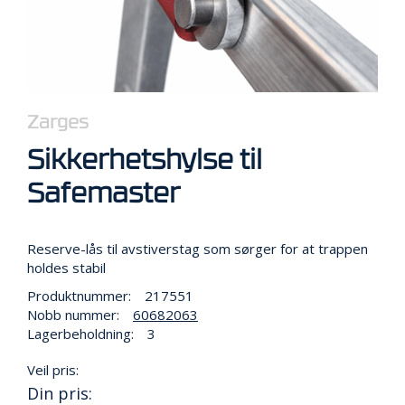
R
B
E
I
D
I
H
Zarges
Ø
Y
Sikkerhetshylse til
D
E
Safemaster
N
Reserve-lås til avstiverstag som sørger for at trappen
O
holdes stabil
P
P
Produktnummer:
217551
B
Nobb nummer:
60682063
E
Lagerbeholdning:
3
V
A
Veil pris:
R
Din pris:
I