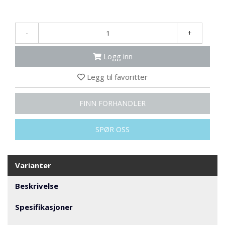
N
G
-
+
T
Logg inn
R
A
N
Legg til favoritter
S
P
FINN FORHANDLER
O
R
T
SPØR OSS
L
Varianter
Y
K
Beskrivelse
T
E
R
Spesifikasjoner
&