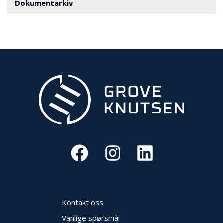
V
Dokumentarkiv
E
R
N
B
R
A
N
N
&
V
A
N
N
P
R
O
Kontakt oss
S
Vanlige spørsmål
J