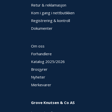
E
Retur & reklamasjon
K
Kom i gang i nettbutikken
T
L
Registrering & kontroll
Ø
S
Dokumenter
N
I
N
Om oss
G
E
Forhandlere
R
Katalog 2025
/2026
Brosjyrer
N
Nyheter
Y
H
Merkevarer
E
T
E
R
Grove Knutsen & Co AS