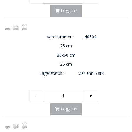
E
K
Logg inn
T
L
Ø
S
Varenummer :
40504
N
I
25 cm
N
G
80x60 cm
E
25 cm
R
Lagerstatus :
Mer enn 5 stk.
N
Y
-
+
H
E
T
Logg inn
E
R