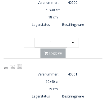
Varenummer :
40500
O
60x40 cm
U
T
18 cm
L
E
Lagerstatus :
Bestillingsvare
T
-
G
J
-
+
Ø
R
Logg inn
E
T
K
U
P
Varenummer :
40501
P
60x40 cm
!
25 cm
Lagerstatus :
Bestillingsvare