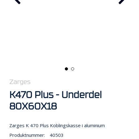
R
B
E
I
D
I
H
Ø
Y
D
E
N
Zarges
O
K470 Plus - Underdel
P
P
80X60X18
B
E
V
A
Zarges K 470 Plus Koblingskasse i aluminium
R
Produktnummer:
40503
I