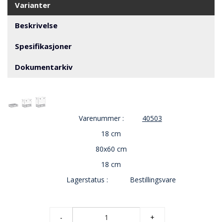
V
Varianter
E
R
Beskrivelse
N
Spesifikasjoner
B
Dokumentarkiv
R
A
N
N
&
Varenummer :
40503
V
A
18 cm
N
N
80x60 cm
18 cm
Lagerstatus :
Bestillingsvare
P
R
O
S
-
+
J