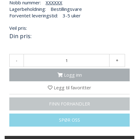
N
Nobb nummer:
XXXXXX
G
Lagerbeholdning:
Bestillingsvare
Forventet leveringstid:
3-5 uker
Veil pris:
T
Din pris:
R
A
N
S
P
-
+
O
R
Logg inn
T
Legg til favoritter
L
FINN FORHANDLER
Y
K
T
SPØR OSS
E
R
&