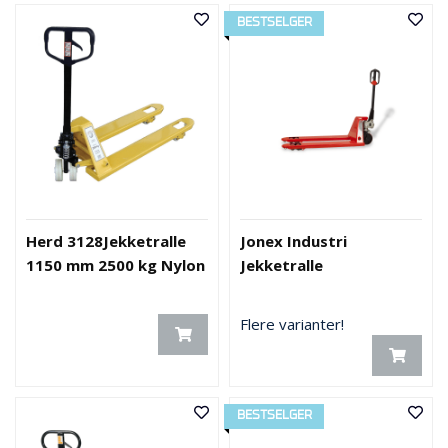
BESTSELGER
O
U
T
L
E
T
-
G
J
Ø
R
E
Herd 3128Jekketralle
Jonex Industri
T
1150 mm 2500 kg Nylon
Jekketralle
K
U
P
Flere varianter!
P
!
BESTSELGER