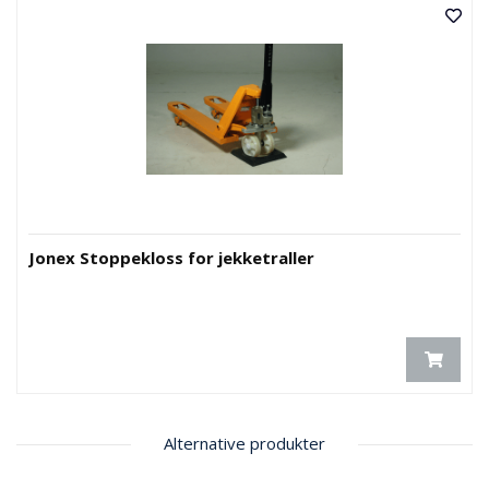
E
K
T
L
Ø
S
N
I
N
G
E
R
Jonex Stoppekloss for jekketraller
N
Y
H
E
T
E
R
Alternative produkter