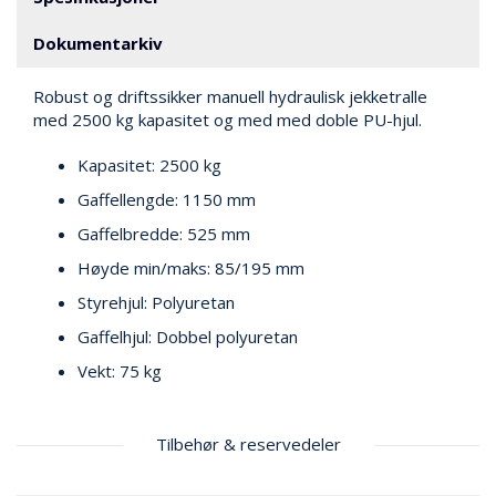
V
E
R
Dokumentarkiv
N
Robust og driftssikker manuell hydraulisk jekketralle
med 2500 kg kapasitet og med med doble PU-hjul.
B
R
Kapasitet: 2500 kg
A
Gaffellengde: 1150 mm
N
N
Gaffelbredde: 525 mm
&
V
Høyde min/maks: 85/195 mm
A
Styrehjul: Polyuretan
N
N
Gaffelhjul: Dobbel polyuretan
Vekt: 75 kg
P
R
Tilbehør & reservedeler
O
S
J