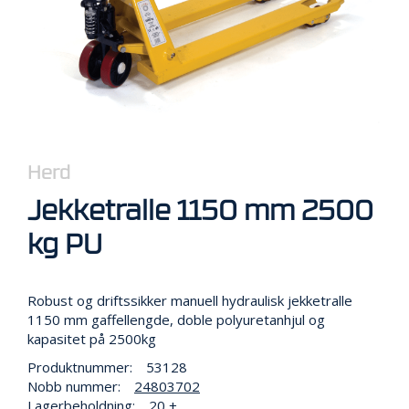
R
B
E
I
D
I
H
Ø
Y
D
Herd
E
N
Jekketralle 1150 mm 2500
kg PU
O
P
P
Robust og driftssikker manuell hydraulisk jekketralle
B
1150 mm gaffellengde, doble polyuretanhjul og
E
kapasitet på 2500kg
V
A
Produktnummer:
53128
R
Nobb nummer:
24803702
I
Lagerbeholdning:
20 +