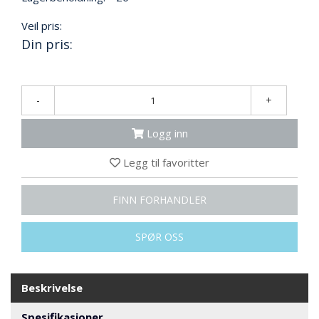
N
G
Veil pris:
Din pris:
T
R
A
-
+
N
S
Logg inn
P
O
R
Legg til favoritter
T
FINN FORHANDLER
L
SPØR OSS
Y
K
T
E
Beskrivelse
R
&
Spesifikasjoner