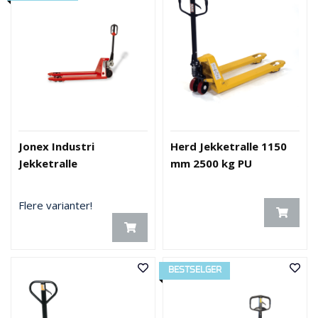
O
U
T
L
E
T
-
G
J
Ø
Jonex Industri
Herd Jekketralle 1150
R
Jekketralle
mm 2500 kg PU
E
T
K
Flere varianter!
U
P
P
!
BESTSELGER