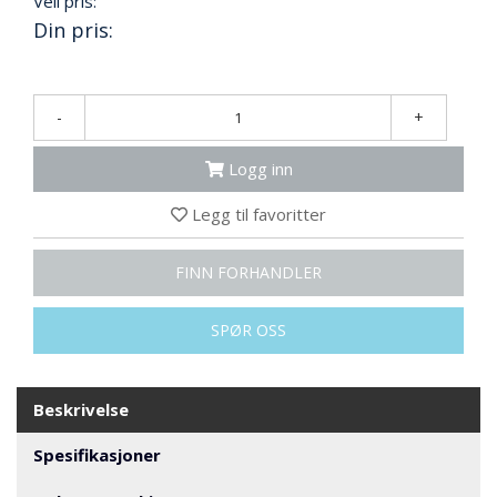
Veil pris:
N
Din pris:
G
T
-
+
R
A
Logg inn
N
S
P
Legg til favoritter
O
R
FINN FORHANDLER
T
SPØR OSS
L
Y
K
Beskrivelse
T
E
Spesifikasjoner
R
&