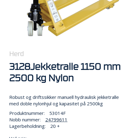
R
B
E
I
D
I
H
Ø
Y
Herd
D
E
3128Jekketralle 1150 mm
N
2500 kg Nylon
O
P
Robust og driftssikker manuell hydraulisk jekketralle
P
med doble nylonhjul og kapasitet på 2500kg
B
E
Produktnummer:
53014F
V
Nobb nummer:
24799611
A
Lagerbeholdning:
20 +
R
I