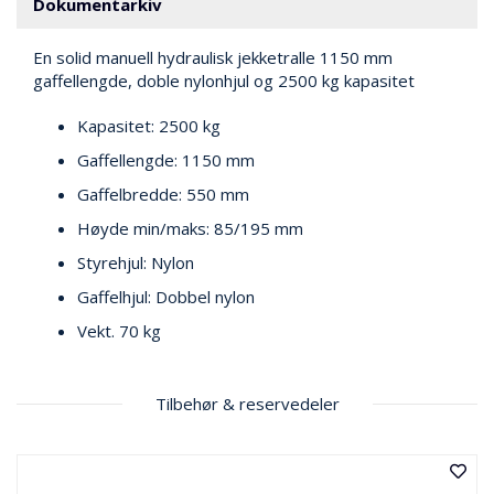
V
Dokumentarkiv
E
R
En solid manuell hydraulisk jekketralle 1150 mm
N
gaffellengde, doble nylonhjul og 2500 kg kapasitet
Kapasitet: 2500 kg
B
Gaffellengde: 1150 mm
R
A
Gaffelbredde: 550 mm
N
N
Høyde min/maks: 85/195 mm
&
Styrehjul: Nylon
V
A
Gaffelhjul: Dobbel nylon
N
N
Vekt. 70 kg
Tilbehør & reservedeler
P
R
O
S
J