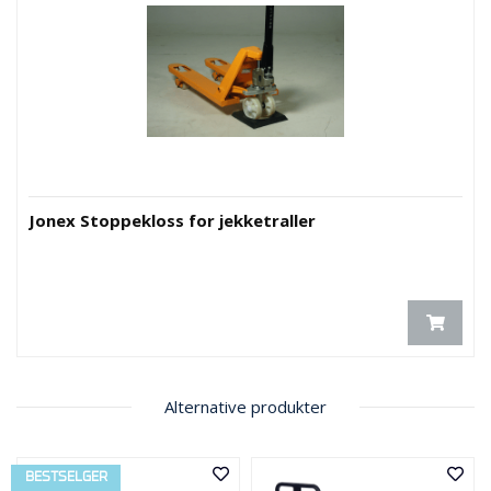
E
K
T
L
Ø
S
N
I
N
G
Jonex Stoppekloss for jekketraller
E
R
N
Y
H
E
T
Alternative produkter
E
R
BESTSELGER