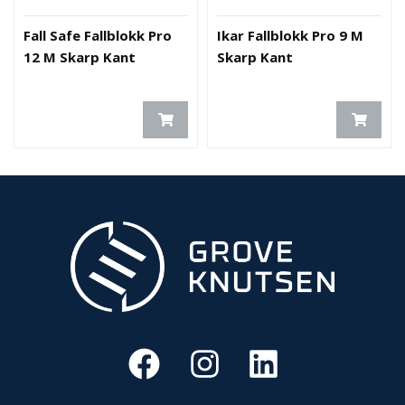
O
Fall Safe Fallblokk Pro
Ikar Fallblokk Pro 9 M
U
12 M Skarp Kant
Skarp Kant
T
L
E
T
-
G
J
Ø
R
E
T
K
U
P
P
!