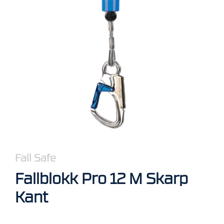
R
B
E
I
D
I
H
Ø
Y
D
E
N
O
P
Fall Safe
P
B
Fallblokk Pro 12 M Skarp
E
V
Kant
A
R
I