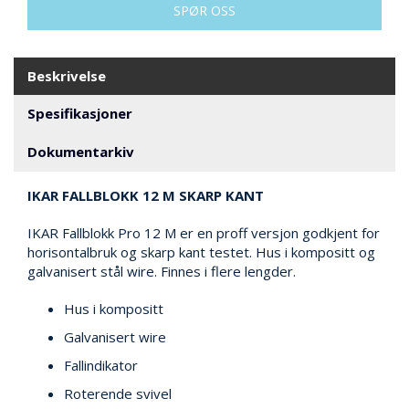
V
SPØR OSS
E
R
N
Beskrivelse
Spesifikasjoner
B
R
A
Dokumentarkiv
N
N
IKAR FALLBLOKK 12 M SKARP KANT
&
V
IKAR Fallblokk Pro 12 M er en proff versjon godkjent for
A
horisontalbruk og skarp kant testet. Hus i kompositt og
N
galvanisert stål wire. Finnes i flere lengder.
N
Hus i kompositt
P
Galvanisert wire
R
Fallindikator
O
S
Roterende svivel
J