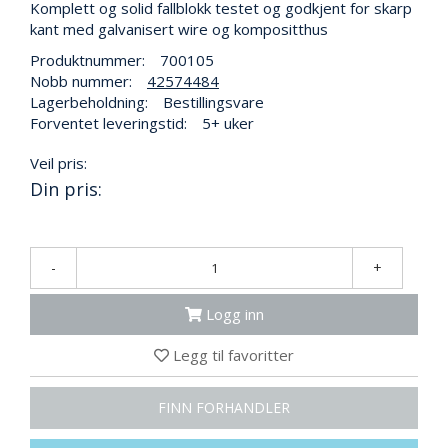
N
Komplett og solid fallblokk testet og godkjent for skarp
G
kant med galvanisert wire og kompositthus
Produktnummer:
700105
Nobb nummer:
42574484
T
Lagerbeholdning:
Bestillingsvare
R
Forventet leveringstid:
5+ uker
A
N
Veil pris:
S
Din pris:
P
O
R
T
-
+
Logg inn
L
Y
K
Legg til favoritter
T
E
FINN FORHANDLER
R
&