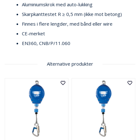
E
Aluminiumskrok med auto-lukking
K
Skarpkanttestet R ≥ 0,5 mm (ikke mot betong)
T
L
Finnes i flere lengder, med bånd eller wire
Ø
CE-merket
S
N
EN360, CNB/P/11.060
I
N
G
E
Alternative produkter
R
N
Y
H
E
T
E
R