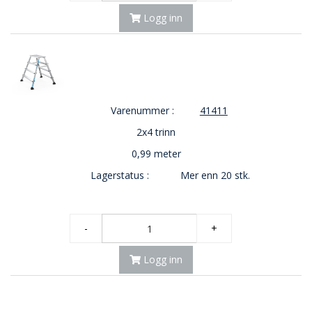
Logg inn
O
U
T
L
E
T
-
Varenummer :
41411
G
J
2x4 trinn
Ø
R
0,99 meter
E
Lagerstatus :
Mer enn 20 stk.
T
K
U
P
-
+
P
!
Logg inn