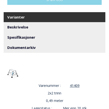
V
E
R
N
Varianter
Beskrivelse
B
R
Spesifikasjoner
A
N
Dokumentarkiv
N
&
V
A
N
N
Varenummer :
41409
P
2x2 trinn
R
O
0,49 meter
S
J
Lagerstatus :
Mer enn 20 stk.