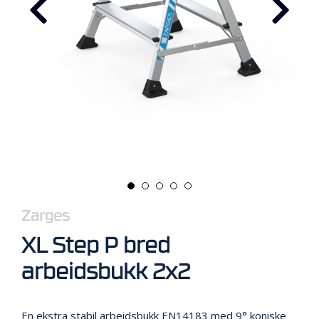
R
B
E
I
D
I
H
Ø
Y
D
E
N
O
P
Zarges
P
XL Step P bred
B
E
arbeidsbukk 2x2
V
A
R
I
En ekstra stabil arbeidsbukk EN14183 med 9° koniske