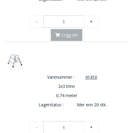
E
K
T
L
-
+
Ø
S
Logg inn
N
I
N
G
E
R
Varenummer :
41410
2x3 trinn
N
Y
0,74 meter
H
E
Lagerstatus :
Mer enn 20 stk.
T
E
R
-
+