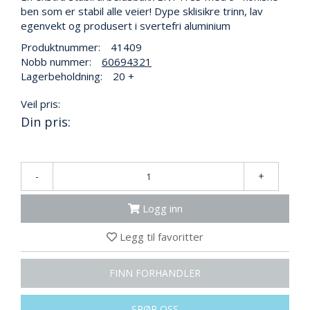
N
ben som er stabil alle veier! Dype sklisikre trinn, lav
G
egenvekt og produsert i svertefri aluminium
Produktnummer:
41409
Nobb nummer:
60694321
T
Lagerbeholdning:
20 +
R
A
Veil pris:
N
S
Din pris:
P
O
R
T
-
+
Logg inn
L
Y
Legg til favoritter
K
T
E
FINN FORHANDLER
R
&
SPØR OSS