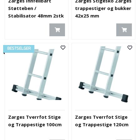
Zarges Innfellbart
Zarges Stigesko Zarges
Støtteben /
trappestiger og bukker
Stabilisator 48mm 2stk
42x25 mm
BESTSELGER
Zarges Tverrfot Stige
Zarges Tverrfot Stige
og Trappestige 100cm
og Trappestige 120cm