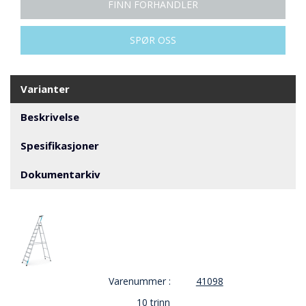
V
FINN FORHANDLER
E
R
N
SPØR OSS
B
Varianter
R
A
Beskrivelse
N
N
Spesifikasjoner
&
V
Dokumentarkiv
A
N
N
P
R
O
Varenummer :
41098
S
J
10 trinn