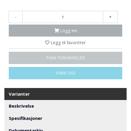
N
G
-
+
T
Logg inn
R
A
Legg til favoritter
N
S
P
FINN FORHANDLER
O
R
T
SPØR OSS
L
Varianter
Y
K
Beskrivelse
T
E
Spesifikasjoner
R
&
Dokumentarkiv