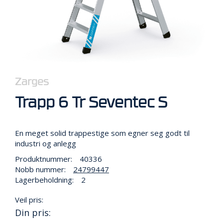
R
B
E
I
D
I
H
Ø
Y
Zarges
D
E
Trapp 6 Tr Seventec S
N
En meget solid trappestige som egner seg godt til
O
industri og anlegg
P
Produktnummer:
40336
P
Nobb nummer:
24799447
B
E
Lagerbeholdning:
2
V
A
Veil pris:
R
Din pris:
I