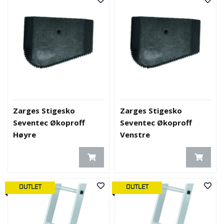
O
U
T
L
E
T
-
G
J
Ø
R
Zarges Stigesko
Zarges Stigesko
E
Seventec Økoproff
Seventec Økoproff
T
Høyre
Venstre
K
U
P
P
!
OUTLET
OUTLET