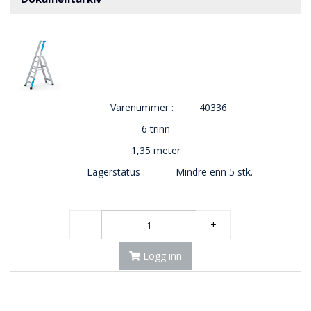
V
E
R
N
B
R
Varenummer :
40336
A
N
6 trinn
N
1,35 meter
&
V
Lagerstatus :
Mindre enn 5 stk.
A
N
N
-
+
P
Logg inn
R
O
S
J