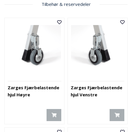
E
Tilbehør & reservedeler
K
T
L
Ø
S
N
I
N
G
E
R
N
Zarges Fjærbelastende
Zarges Fjærbelastende
Y
hjul Høyre
hjul Venstre
H
E
T
E
R