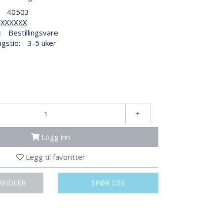
40503
XXXXXX
:
Bestillingsvare
ngstid:
3-5 uker
+
Logg inn
Legg til favoritter
ANDLER
SPØR OSS