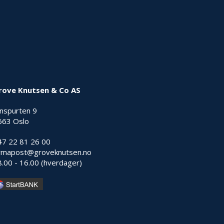
rove Knutsen & Co AS
nnspurten 9
663 Oslo
47 22 81 26 00
irmapost@groveknutsen.no
8.00 - 16.00 (hverdager)