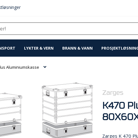
tløsninger
NSPORT
LYKTER & VERN
BRANN & VANN
PROSJEKTLØSNIN
lus Aluminiumskasse
Zarges
K470 Pl
80X60X
Zarges K 470 Plu