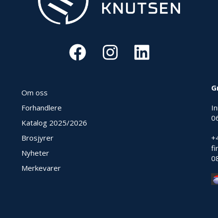
G
Om oss
Forhandlere
I
0
Katalog 2025
/2026
Brosjyrer
+
f
Nyheter
0
Merkevarer