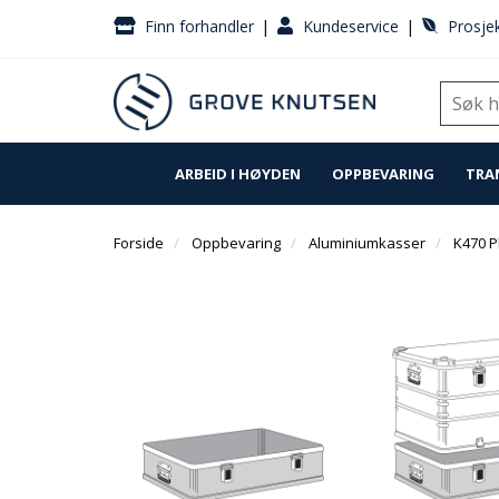
|
|
Finn forhandler
Kundeservice
Prosjek
ARBEID I HØYDEN
OPPBEVARING
TRA
Forside
Oppbevaring
Aluminiumkasser
K470 P