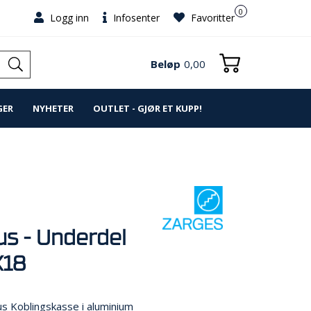
0
Logg inn
Infosenter
Favoritter
Beløp
0,00
GER
NYHETER
OUTLET - GJØR ET KUPP!
us - Underdel
18
s Koblingskasse i aluminium