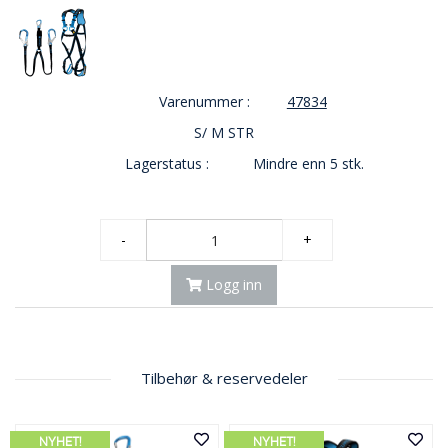
E
K
T
L
Ø
Varenummer :
47834
S
N
S/ M STR
I
Lagerstatus :
Mindre enn 5 stk.
N
G
E
R
-
+
Logg inn
N
Y
H
E
T
Tilbehør & reservedeler
E
R
NYHET!
NYHET!