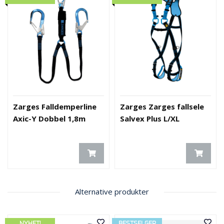
O
U
T
L
E
T
-
G
J
Ø
Zarges Falldemperline
Zarges Zarges fallsele
R
E
Axic-Y Dobbel 1,8m
Salvex Plus L/XL
T
K
U
P
P
!
Alternative produkter
NYHET!
BESTSELGER