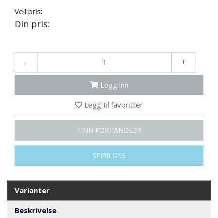
N
Veil pris:
G
Din pris:
T
R
-
+
A
N
S
Logg inn
P
O
Legg til favoritter
R
T
FINN FORHANDLER
L
SPØR OSS
Y
K
T
Varianter
E
R
&
Beskrivelse