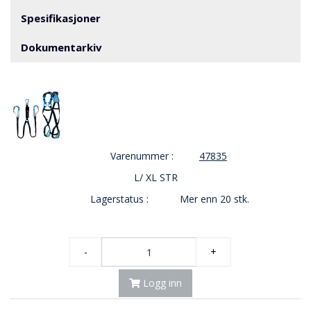
V
E
Spesifikasjoner
R
N
Dokumentarkiv
B
R
A
N
N
&
Varenummer :
47835
V
L/ XL STR
A
N
Lagerstatus :
Mer enn 20 stk.
N
-
+
P
R
O
Logg inn
S
J