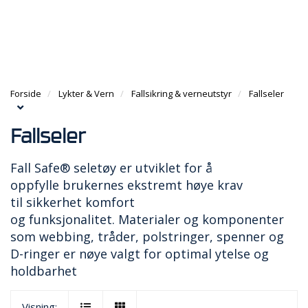
g
e
e
g
n
n
H
l
a
a
O
e
v
v
V
n
i
i
E
a
g
g
D
v
a
Forside
Lykter & Vern
Fallsikring & verneutstyr
Fallseler
a
M
i
t
t
E
g
i
i
N
a
Fallseler
o
o
Y
t
n
n
i
Fall Safe® seletøy er utviklet for å
o
oppfylle brukernes ekstremt høye krav
n
til sikkerhet komfort
og funksjonalitet. Materialer og komponenter
som webbing, tråder, polstringer, spenner og
D-ringer er nøye valgt for optimal ytelse og
holdbarhet
Visning: