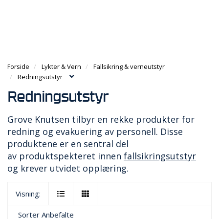
g
e
e
g
n
n
H
l
a
a
O
e
v
v
V
n
i
i
E
a
g
g
D
v
a
Forside
Lykter & Vern
Fallsikring & verneutstyr
a
M
i
t
Redningsutstyr
t
E
g
i
i
N
a
Redningsutstyr
o
o
Y
t
n
n
i
Grove Knutsen tilbyr en rekke produkter for
o
redning og evakuering av personell. Disse
n
produktene er en sentral del
av produktspekteret innen
fallsikringsutstyr
og krever utvidet opplæring.
Visning:
Sorter
Anbefalte