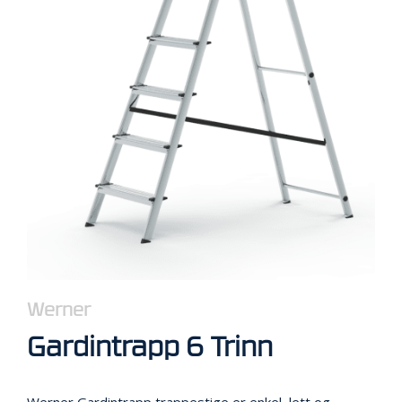
R
B
E
I
D
I
H
Ø
Y
D
E
N
O
P
P
B
Werner
E
V
Gardintrapp 6 Trinn
A
R
I