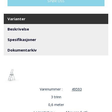
V
SPØR OSS
E
R
N
Varianter
Beskrivelse
B
R
Spesifikasjoner
A
N
Dokumentarkiv
N
&
V
A
N
N
Varenummer :
49593
P
R
3 trinn
O
0,6 meter
S
J