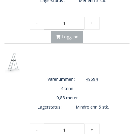
Lagerstatus :
Mer enn 5 stk.
E
K
T
L
-
+
Ø
S
Logg inn
N
I
N
G
E
R
Varenummer :
49594
N
4 trinn
Y
0,83 meter
H
E
Lagerstatus :
Mindre enn 5 stk.
T
E
R
-
+