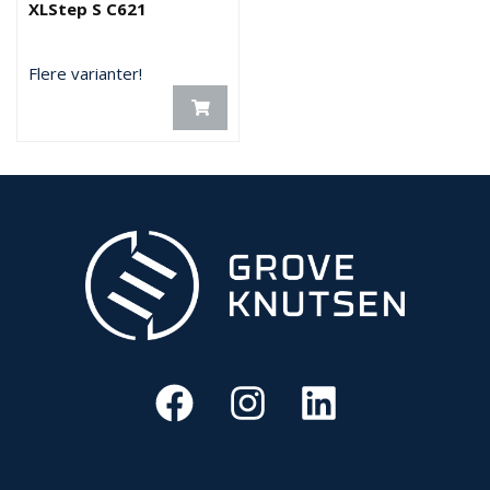
XLStep S C621
Flere varianter!