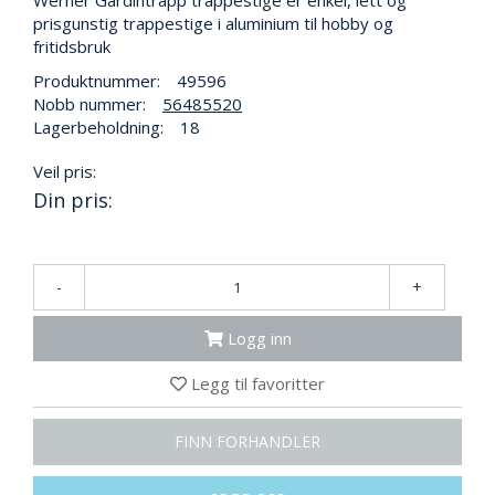
Werner Gardintrapp trappestige er enkel, lett og
N
prisgunstig trappestige i aluminium til hobby og
G
fritidsbruk
Produktnummer:
49596
Nobb nummer:
56485520
T
R
Lagerbeholdning:
18
A
N
Veil pris:
S
Din pris:
P
O
R
T
-
+
Logg inn
L
Y
Legg til favoritter
K
T
E
FINN FORHANDLER
R
&