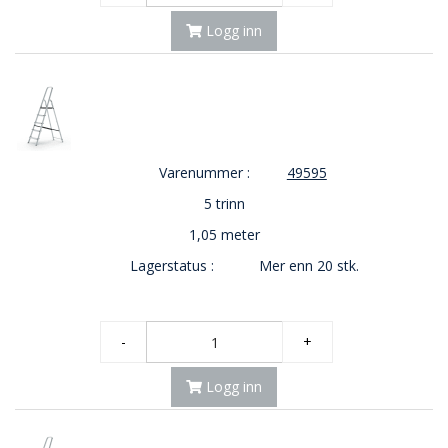
O
Logg inn
U
T
L
E
T
-
G
Varenummer :
49595
J
Ø
5 trinn
R
1,05 meter
E
T
Lagerstatus :
Mer enn 20 stk.
K
U
P
P
-
+
!
Logg inn