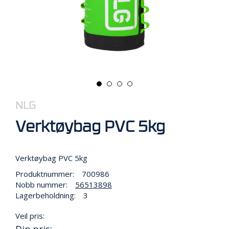
R
B
E
I
D
I
H
Ø
Y
D
E
NLG
N
Verktøybag PVC 5kg
O
P
Verktøybag PVC 5kg
P
Produktnummer:
700986
B
E
Nobb nummer:
56513898
V
Lagerbeholdning:
3
A
R
Veil pris:
I