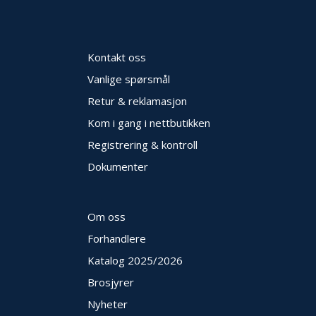
E
K
T
L
Kontakt oss
Ø
S
Vanlige spørsmål
N
Retur & reklamasjon
I
N
Kom i gang i nettbutikken
G
E
Registrering & kontroll
R
Dokumenter
N
Om oss
Y
H
Forhandlere
E
T
Katalog 2025
/2026
E
Brosjyrer
R
Nyheter