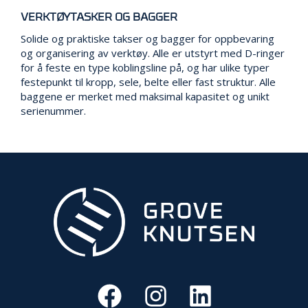
V
E
VERKTØYTASKER OG BAGGER
R
Solide og praktiske takser og bagger for oppbevaring
N
og organisering av verktøy. Alle er utstyrt med D-ringer
for å feste en type koblingsline på, og har ulike typer
festepunkt til kropp, sele, belte eller fast struktur. Alle
B
baggene er merket med maksimal kapasitet og unikt
R
serienummer.
A
N
N
&
V
A
N
N
P
R
O
S
J