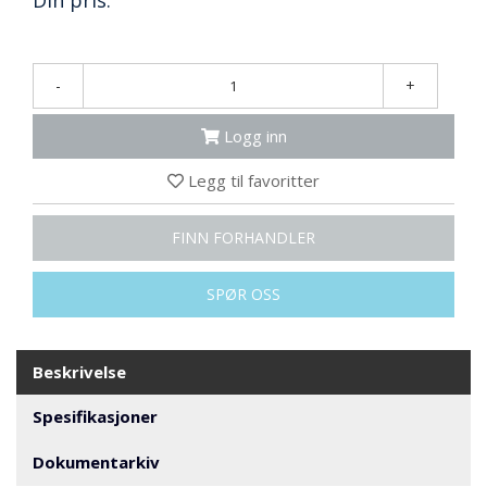
Din pris:
N
G
-
+
T
R
Logg inn
A
N
Legg til favoritter
S
P
O
FINN FORHANDLER
R
T
SPØR OSS
L
Y
Beskrivelse
K
T
Spesifikasjoner
E
R
Dokumentarkiv
&