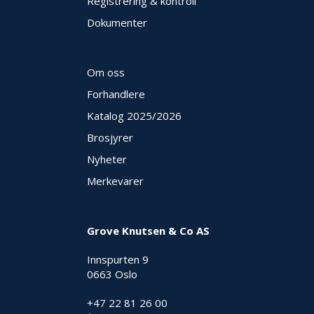
V
Registrering & kontroll
E
Dokumenter
R
N
Om oss
B
Forhandlere
R
A
Katalog 2025
/2026
N
Brosjyrer
N
&
Nyheter
V
Merkevarer
A
N
N
Grove Knutsen & Co AS
P
Innspurten 9
R
0663 Oslo
O
S
+47 22 81 26 00
J