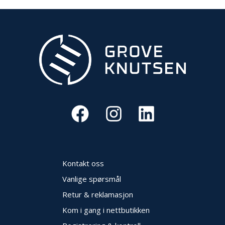
N
G
T
R
A
N
S
P
O
R
T
L
Kontakt oss
Y
K
Vanlige spørsmål
T
Retur & reklamasjon
E
R
Kom i gang i nettbutikken
&