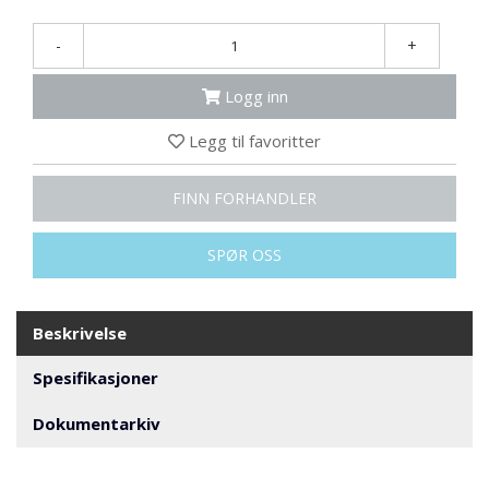
R
B
-
+
E
I
D
Logg inn
I
H
Legg til favoritter
Ø
Y
D
FINN FORHANDLER
E
N
SPØR OSS
O
P
Beskrivelse
P
B
Spesifikasjoner
E
V
Dokumentarkiv
A
R
I