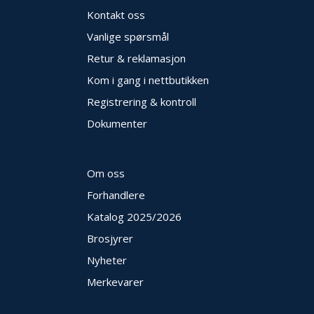
E
Kontakt oss
K
T
Vanlige spørsmål
L
Retur & reklamasjon
Ø
S
Kom i gang i nettbutikken
N
Registrering & kontroll
I
N
Dokumenter
G
E
R
Om oss
Forhandlere
N
Katalog 2025
/2026
Y
H
Brosjyrer
E
T
Nyheter
E
Merkevarer
R