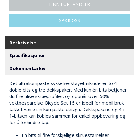
N
FINN FORHANDLER
G
SPØR OSS
T
R
A
Beskrivelse
N
S
Spesifikasjoner
P
O
Dokumentarkiv
R
T
Det ultrakompakte sykkelverktøyet inkluderer to 4-
doble bits og tre dekkspaker. Med kun én bits betjener
du fire ulike skrueprofiler, og oppnår over 50%
L
vektbesparelse. Bicycle Set 15 er ideell for mobil bruk
Y
takket være sin kompakte design. Dekkspakene og 4-i-
K
T
1-bitsen kan kobles sammen for enkel oppbevaring og
E
for å forhindre tap.
R
&
Èn bits til fire forskjellige skruestørrelser