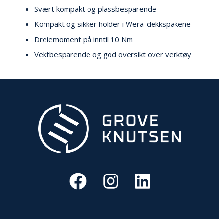
V
Svært kompakt og plassbesparende
E
R
Kompakt og sikker holder i Wera-dekkspakene
N
Dreiemoment på inntil 10 Nm
Vektbesparende og god oversikt over verktøy
B
R
A
N
N
&
V
A
N
N
P
R
O
S
J