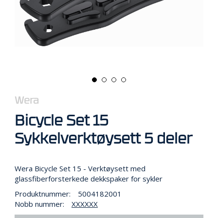
R
B
E
I
D
I
H
Ø
Y
D
E
Wera
N
Bicycle Set 15
Sykkelverktøysett 5 deler
O
P
P
B
Wera Bicycle Set 15 - Verktøysett med
E
glassfiberforsterkede dekkspaker for sykler
V
A
Produktnummer:
5004182001
R
Nobb nummer:
XXXXXX
I