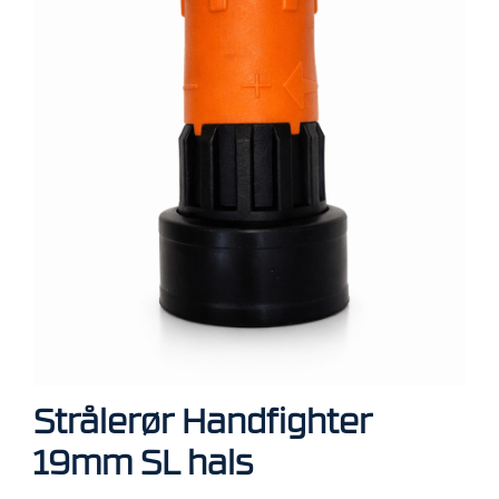
R
B
E
I
D
I
H
Ø
Y
D
E
N
O
P
P
B
E
Strålerør Handfighter
V
A
19mm SL hals
R
I