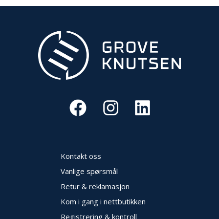
E
K
T
L
Ø
S
N
I
N
G
E
R
N
Y
Kontakt oss
H
E
Vanlige spørsmål
T
Retur & reklamasjon
E
R
Kom i gang i nettbutikken
Registrering & kontroll