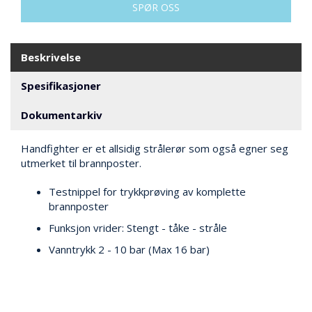
V
SPØR OSS
E
R
N
Beskrivelse
Spesifikasjoner
B
R
A
Dokumentarkiv
N
N
Handfighter er et allsidig strålerør som også egner seg
&
utmerket til brannposter.
V
A
Testnippel for trykkprøving av komplette
N
brannposter
N
Funksjon vrider: Stengt - tåke - stråle
Vanntrykk 2 - 10 bar (Max 16 bar)
P
R
O
S
J