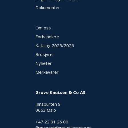
Dokumenter
O
U
T
L
Om oss
E
T
Forhandlere
-
Katalog 2025
/2026
G
J
Brosjyrer
Ø
R
Nyheter
E
Merkevarer
T
K
U
P
Grove Knutsen & Co AS
P
!
Innspurten 9
0663 Oslo
+47 22 81 26 00
firmapost@groveknutsen.no