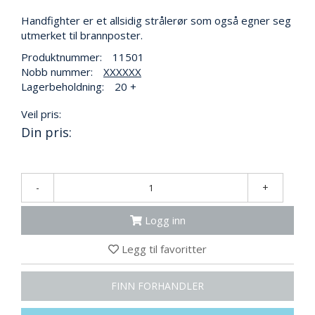
N
G
Handfighter er et allsidig strålerør som også egner seg
utmerket til brannposter.
Produktnummer:
11501
T
Nobb nummer:
XXXXXX
R
Lagerbeholdning:
20 +
A
N
Veil pris:
S
Din pris:
P
O
R
T
-
+
Logg inn
L
Y
K
Legg til favoritter
T
E
FINN FORHANDLER
R
&