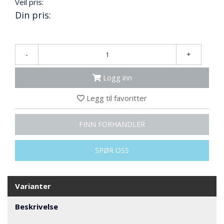
Veil pris:
N
G
Din pris:
T
-
+
R
A
N
Logg inn
S
P
Legg til favoritter
O
R
T
FINN FORHANDLER
SPØR OSS
L
Y
K
Varianter
T
E
R
Beskrivelse
&