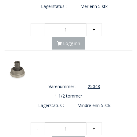
Lagerstatus :
Mer enn 5 stk.
O
U
T
L
-
+
E
T
-
Logg inn
G
J
Ø
R
E
T
K
Varenummer :
25048
U
P
1 1/2 tommer
P
Lagerstatus :
Mindre enn 5 stk.
!
-
+