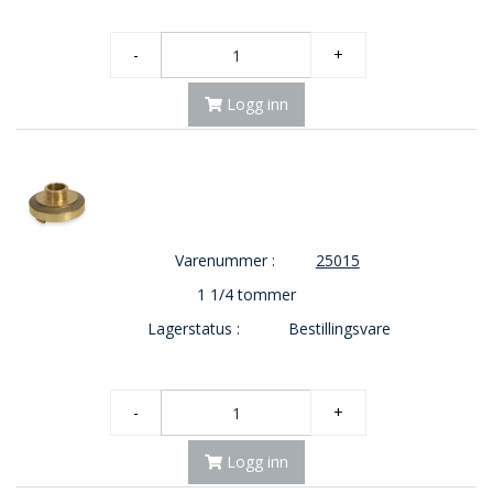
-
+
Logg inn
Varenummer :
25015
1 1/4 tommer
Lagerstatus :
Bestillingsvare
-
+
Logg inn