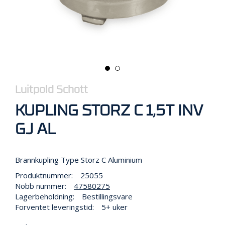
R
B
E
I
D
I
H
Ø
Y
D
Luitpold Schott
E
N
KUPLING STORZ C 1,5T INV
GJ AL
O
P
Brannkupling Type Storz C Aluminium
P
B
Produktnummer:
25055
E
Nobb nummer:
47580275
V
Lagerbeholdning:
Bestillingsvare
A
Forventet leveringstid:
5+ uker
R
I