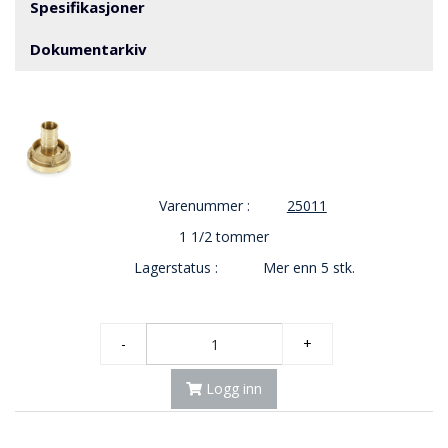
V
Spesifikasjoner
E
R
Dokumentarkiv
N
B
R
A
N
N
Varenummer :
25011
&
1 1/2 tommer
V
A
Lagerstatus :
Mer enn 5 stk.
N
N
-
+
P
R
Logg inn
O
S
J