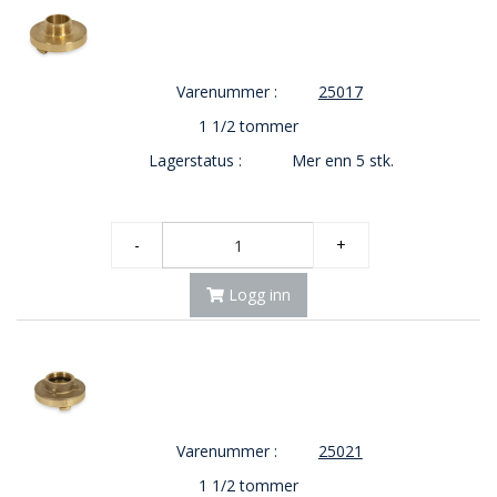
E
K
T
L
Varenummer :
25017
Ø
S
1 1/2 tommer
N
Lagerstatus :
Mer enn 5 stk.
I
N
G
E
-
+
R
Logg inn
N
Y
H
E
T
E
R
Varenummer :
25021
1 1/2 tommer