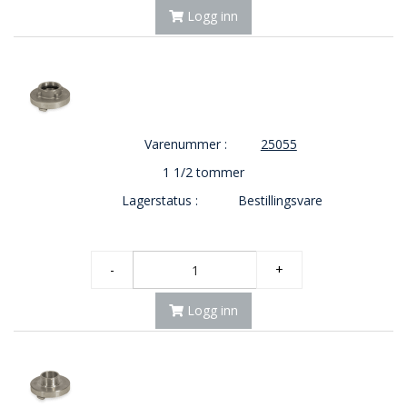
Logg inn
Varenummer :
25055
1 1/2 tommer
Lagerstatus :
Bestillingsvare
-
+
Logg inn