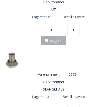
2 1/2 tommer
E
K
UT
T
L
Lagerstatus :
Bestillingsvare
Ø
S
-
+
N
I
N
Logg inn
G
E
R
N
Y
Varenummer :
25051
H
2 1/2 tommer
E
T
SLANGEHALS
E
Lagerstatus :
Bestillingsvare
R