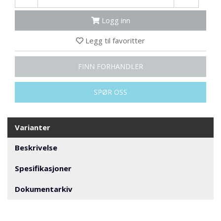
N
G
Logg inn
Legg til favoritter
T
R
A
FINN FORHANDLER
N
S
SPØR OSS
P
O
R
T
Varianter
Beskrivelse
L
Y
Spesifikasjoner
K
T
Dokumentarkiv
E
R
&