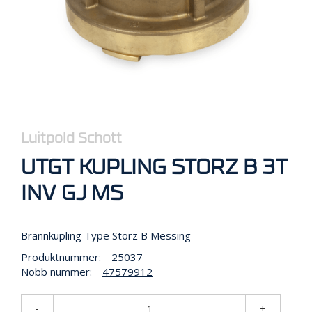
R
B
E
I
D
I
H
Ø
Y
D
E
Luitpold Schott
N
UTGT KUPLING STORZ B 3T
INV GJ MS
O
P
P
Brannkupling Type Storz B Messing
B
E
Produktnummer:
25037
V
Nobb nummer:
47579912
A
R
I
-
+