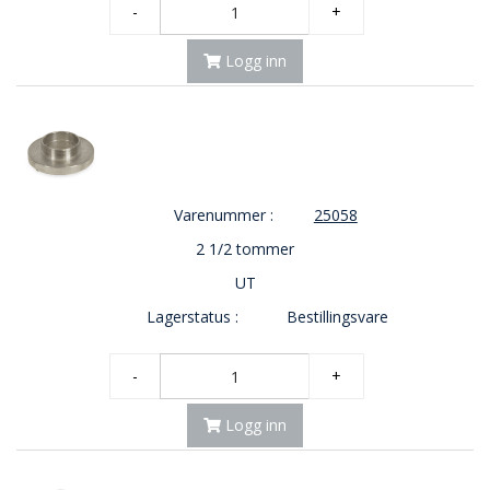
-
+
O
U
Logg inn
T
L
E
T
-
G
J
Varenummer :
25058
Ø
R
2 1/2 tommer
E
T
UT
K
Lagerstatus :
Bestillingsvare
U
P
P
-
+
!
Logg inn