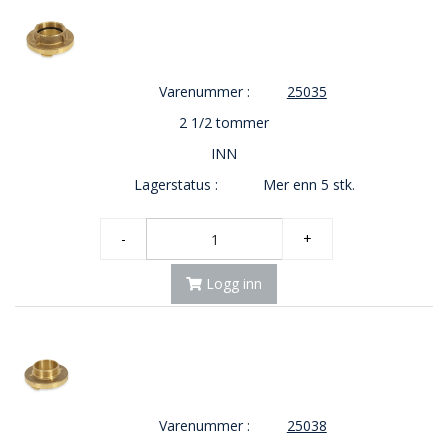
V
E
R
N
Varenummer :
25035
2 1/2 tommer
B
R
INN
A
N
Lagerstatus :
Mer enn 5 stk.
N
&
-
+
V
A
N
Logg inn
N
P
R
O
S
Varenummer :
25038
J