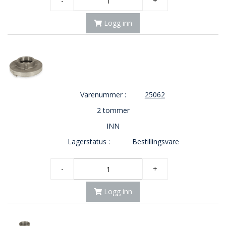
-
+
Logg inn
Varenummer :
25062
2 tommer
INN
Lagerstatus :
Bestillingsvare
-
+
Logg inn