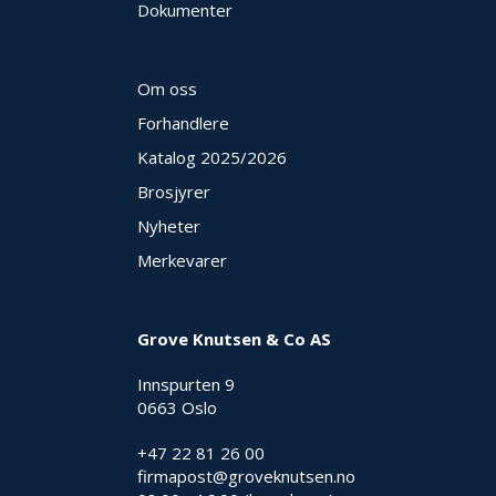
Dokumenter
E
K
T
L
Om oss
Ø
S
Forhandlere
N
Katalog 2025
/2026
I
N
Brosjyrer
G
E
Nyheter
R
Merkevarer
N
Grove Knutsen & Co AS
Y
H
Innspurten 9
E
T
0663 Oslo
E
R
+47 22 81 26 00
firmapost@groveknutsen.no