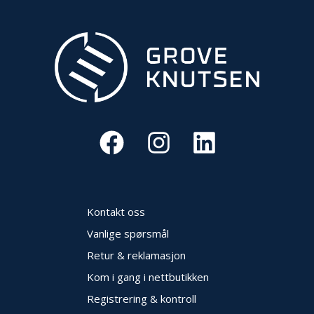
V
E
R
N
B
R
A
N
N
&
V
A
N
N
Kontakt oss
Vanlige spørsmål
Retur & reklamasjon
P
R
Kom i gang i nettbutikken
O
S
Registrering & kontroll
J