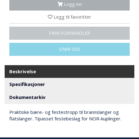
N
Logg inn
G
Legg til favoritter
T
FINN FORHANDLER
R
A
N
SPØR OSS
S
P
O
R
Beskrivelse
T
Spesifikasjoner
Dokumentarkiv
L
Y
K
Praktiske bære- og festestropp til brannslanger og
T
flatslanger. Tipasset festebeslag for NOR-kuplinger.
E
R
&