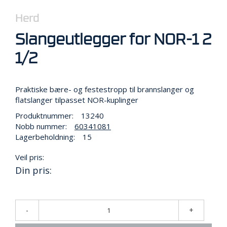
R
B
Herd
E
I
Slangeutlegger for NOR-1 2
D
I
1/2
H
Ø
Y
Praktiske bære- og festestropp til brannslanger og
D
E
flatslanger tilpasset NOR-kuplinger
N
Produktnummer:
13240
Nobb nummer:
60341081
Lagerbeholdning:
15
O
P
Veil pris:
P
Din pris:
B
E
V
A
-
+
R
I