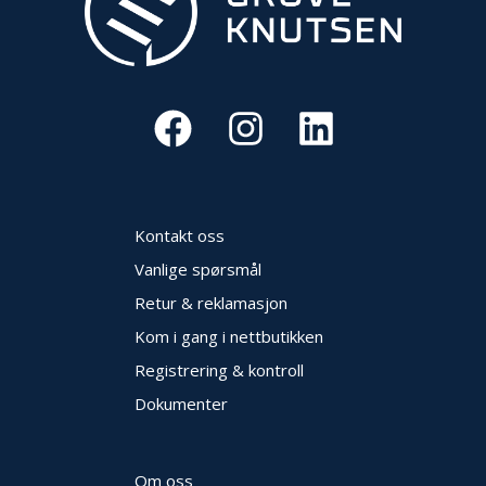
E
K
T
L
Ø
S
N
I
N
G
E
Kontakt oss
R
Vanlige spørsmål
Retur & reklamasjon
N
Kom i gang i nettbutikken
Y
H
Registrering & kontroll
E
T
Dokumenter
E
R
Om oss