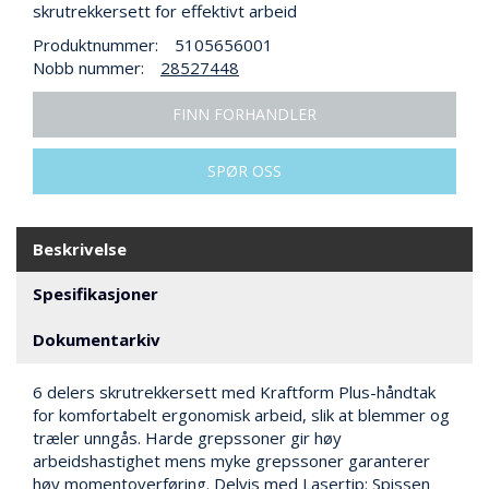
N
skrutrekkersett for effektivt arbeid
G
Produktnummer:
5105656001
Nobb nummer:
28527448
T
FINN FORHANDLER
R
A
N
SPØR OSS
S
P
O
R
Beskrivelse
T
Spesifikasjoner
Dokumentarkiv
L
Y
K
6 delers skrutrekkersett med Kraftform Plus-håndtak
T
for komfortabelt ergonomisk arbeid, slik at blemmer og
E
træler unngås. Harde grepssoner gir høy
R
arbeidshastighet mens myke grepssoner garanterer
&
høy momentoverføring. Delvis med Lasertip: Spissen