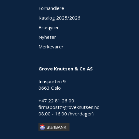
Forhandlere
O
U
Katalog 2025
/2026
T
L
Brosjyrer
E
Nyheter
T
-
Merkevarer
G
J
Ø
R
Grove Knutsen & Co AS
E
T
Innspurten 9
K
0663 Oslo
U
P
+47 22 81 26 00
P
firmapost@groveknutsen.no
!
08.00 - 16.00 (hverdager)