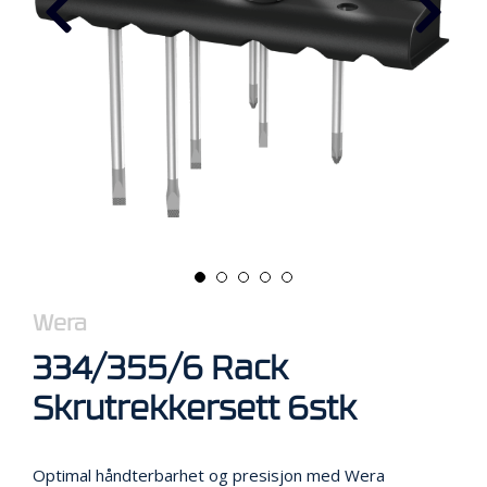
R
B
E
I
D
I
H
Ø
Y
D
E
N
O
Wera
P
P
334/355/6 Rack
B
E
Skrutrekkersett 6stk
V
A
R
I
Optimal håndterbarhet og presisjon med Wera