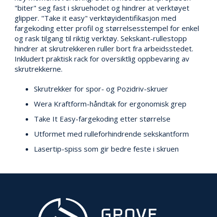
V
"biter" seg fast i skruehodet og hindrer at verktøyet
E
glipper. "Take it easy" verktøyidentifikasjon med
R
N
fargekoding etter profil og størrelsesstempel for enkel
og rask tilgang til riktig verktøy. Sekskant-rullestopp
hindrer at skrutrekkeren ruller bort fra arbeidsstedet.
Inkludert praktisk rack for oversiktlig oppbevaring av
B
skrutrekkerne.
R
A
Skrutrekker for spor- og Pozidriv-skruer
N
N
Wera Kraftform-håndtak for ergonomisk grep
&
V
Take It Easy-fargekoding etter størrelse
A
Utformet med rulleforhindrende sekskantform
N
N
Lasertip-spiss som gir bedre feste i skruen
P
R
O
S
J