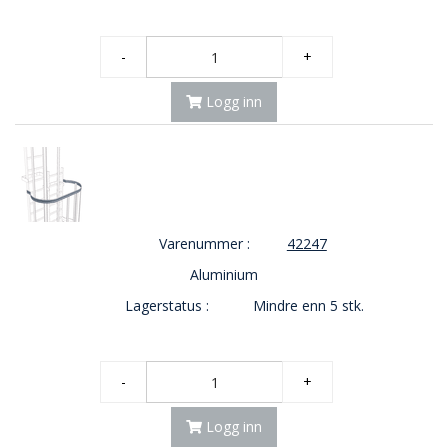
O
U
-
+
T
L
Logg inn
E
T
-
G
J
Ø
R
E
Varenummer :
42247
T
K
Aluminium
U
Lagerstatus :
Mindre enn 5 stk.
P
P
!
-
+
Logg inn