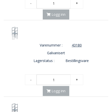
-
+
Logg inn
Varenummer :
43180
Galvanisert
Lagerstatus :
Bestillingsvare
-
+
Logg inn