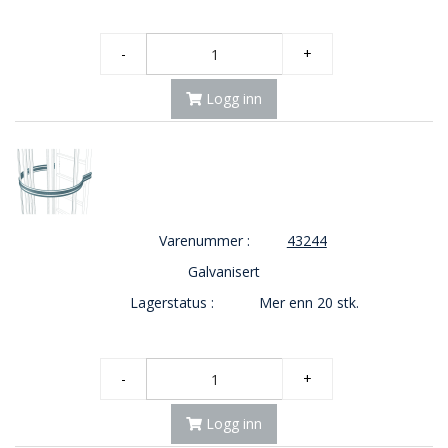
-
+
Logg inn
Varenummer :
43244
Galvanisert
Lagerstatus :
Mer enn 20 stk.
-
+
Logg inn