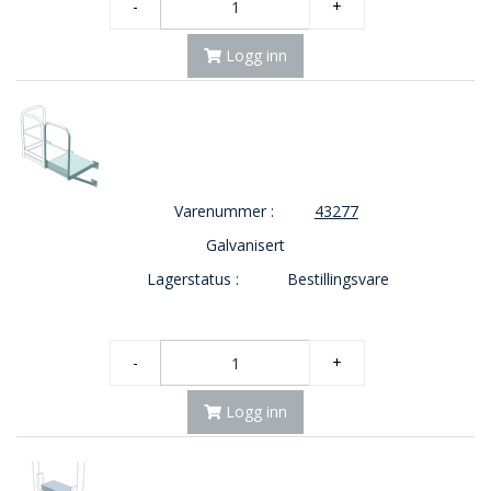
-
+
Logg inn
Varenummer :
43277
Galvanisert
Lagerstatus :
Bestillingsvare
-
+
Logg inn