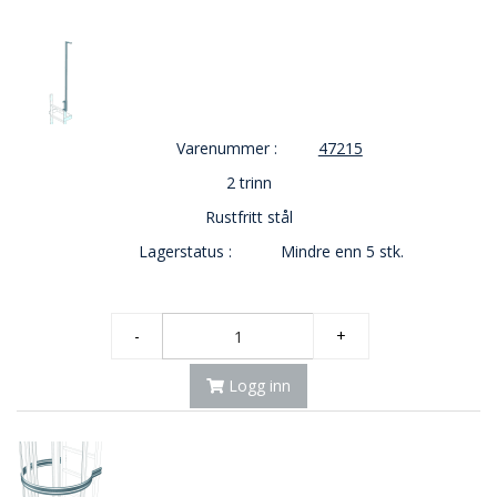
V
E
R
N
B
Varenummer :
47215
R
A
2 trinn
N
Rustfritt stål
N
&
Lagerstatus :
Mindre enn 5 stk.
V
A
N
N
-
+
Logg inn
P
R
O
S
J