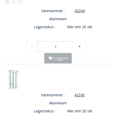
E
K
Varenummer :
42244
T
L
Aluminium
Ø
Lagerstatus :
Mer enn 20 stk.
S
N
I
N
-
+
G
E
R
Logg inn
N
Y
H
E
Varenummer :
42245
T
E
Aluminium
R
Lagerstatus :
Mer enn 20 stk.