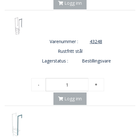
Logg inn
Varenummer :
43248
Rustfritt stål
Lagerstatus :
Bestillingsvare
-
+
Logg inn