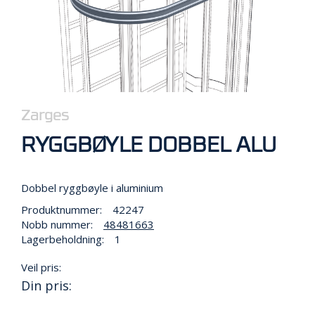
R
B
E
I
D
I
H
Ø
Y
Zarges
D
E
RYGGBØYLE DOBBEL ALU
N
Dobbel ryggbøyle i aluminium
O
Produktnummer:
42247
P
Nobb nummer:
48481663
P
Lagerbeholdning:
1
B
E
V
Veil pris:
A
Din pris:
R
I