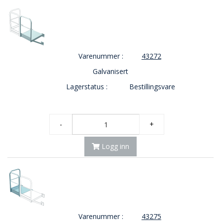
Varenummer :
43272
Galvanisert
Lagerstatus :
Bestillingsvare
-
+
Logg inn
Varenummer :
43275