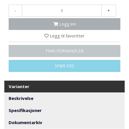
N
G
-
+
Logg inn
T
R
Legg til favoritter
A
N
S
FINN FORHANDLER
P
O
R
SPØR OSS
T
Varianter
L
Y
Beskrivelse
K
T
Spesifikasjoner
E
R
Dokumentarkiv
&