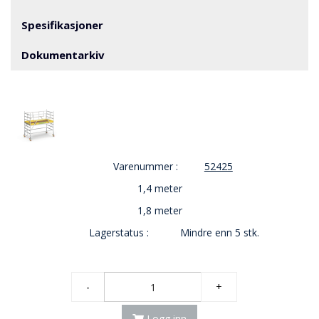
V
E
Spesifikasjoner
R
N
Dokumentarkiv
B
R
A
N
N
&
Varenummer :
52425
V
A
1,4 meter
N
1,8 meter
N
Lagerstatus :
Mindre enn 5 stk.
P
R
-
+
O
S
J
Logg inn