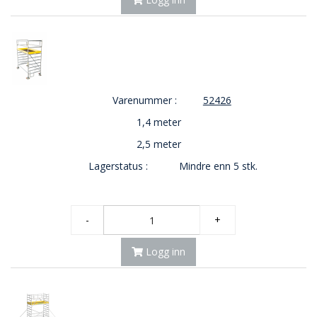
E
K
T
L
Ø
S
N
Varenummer :
52426
I
N
1,4 meter
G
E
2,5 meter
R
Lagerstatus :
Mindre enn 5 stk.
N
Y
-
+
H
E
Logg inn
T
E
R