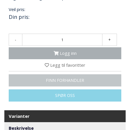
N
G
Veil pris:
Din pris:
T
R
A
-
+
N
S
Logg inn
P
O
Legg til favoritter
R
T
FINN FORHANDLER
L
SPØR OSS
Y
K
T
E
Varianter
R
&
Beskrivelse