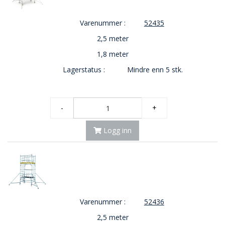
O
U
Varenummer :
52435
T
2,5 meter
L
E
1,8 meter
T
Lagerstatus :
Mindre enn 5 stk.
-
G
J
Ø
-
+
R
E
T
Logg inn
K
U
P
P
!
Varenummer :
52436
2,5 meter