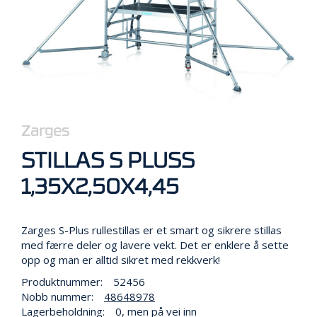
R
B
E
I
D
I
H
Ø
Y
D
Zarges
E
N
STILLAS S PLUSS
1,35X2,50X4,45
O
P
P
Zarges S-Plus rullestillas er et smart og sikrere stillas
B
med færre deler og lavere vekt. Det er enklere å sette
E
opp og man er alltid sikret med rekkverk!
V
A
Produktnummer:
52456
R
Nobb nummer:
48648978
I
Lagerbeholdning:
0, men på vei inn