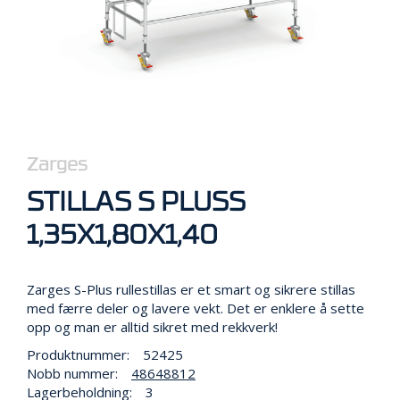
R
B
E
I
D
I
H
Ø
Y
D
Zarges
E
N
STILLAS S PLUSS
1,35X1,80X1,40
O
P
P
Zarges S-Plus rullestillas er et smart og sikrere stillas
B
med færre deler og lavere vekt. Det er enklere å sette
E
opp og man er alltid sikret med rekkverk!
V
Produktnummer:
52425
A
R
Nobb nummer:
48648812
I
Lagerbeholdning:
3