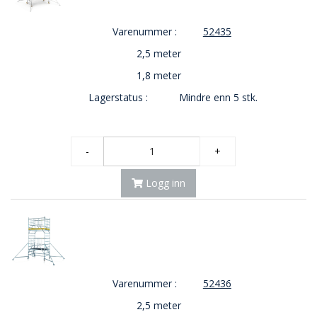
O
Varenummer :
52435
U
T
2,5 meter
L
E
1,8 meter
T
Lagerstatus :
Mindre enn 5 stk.
-
G
J
Ø
-
+
R
E
T
Logg inn
K
U
P
P
!
Varenummer :
52436
2,5 meter