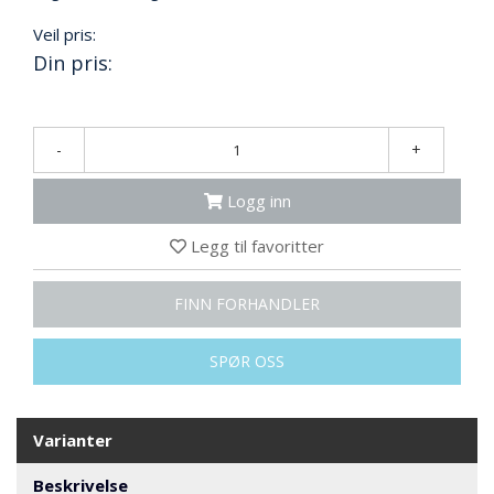
N
G
Veil pris:
Din pris:
T
R
A
-
+
N
S
Logg inn
P
O
Legg til favoritter
R
T
FINN FORHANDLER
L
SPØR OSS
Y
K
T
E
Varianter
R
&
Beskrivelse