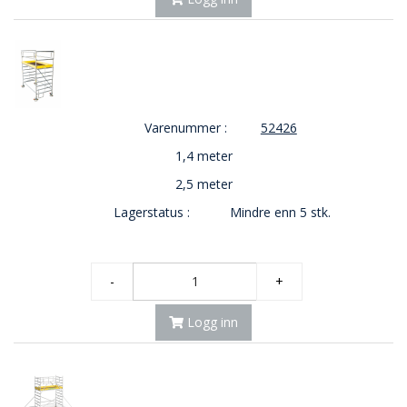
E
K
T
L
Ø
S
N
Varenummer :
52426
I
N
1,4 meter
G
2,5 meter
E
R
Lagerstatus :
Mindre enn 5 stk.
N
-
+
Y
H
E
Logg inn
T
E
R