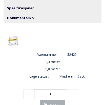
V
E
Spesifikasjoner
R
N
Dokumentarkiv
B
R
A
N
N
&
Varenummer :
52425
V
A
1,4 meter
N
1,8 meter
N
Lagerstatus :
Mindre enn 5 stk.
P
R
-
+
O
S
J
Logg inn