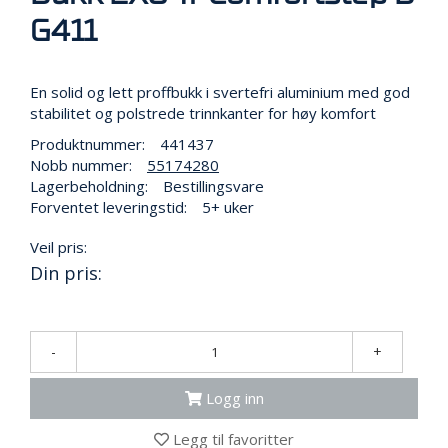
N
G
G411
En solid og lett proffbukk i svertefri aluminium med god
T
stabilitet og polstrede trinnkanter for høy komfort
R
A
Produktnummer:
441437
N
Nobb nummer:
55174280
S
Lagerbeholdning:
Bestillingsvare
P
Forventet leveringstid:
5+ uker
O
R
T
Veil pris:
Din pris:
L
Y
-
+
K
T
E
Logg inn
R
&
Legg til favoritter