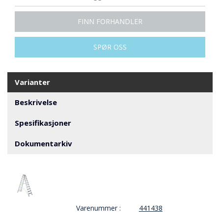
V
E
R
FINN FORHANDLER
N
SPØR OSS
B
R
A
Varianter
N
N
Beskrivelse
&
V
Spesifikasjoner
A
N
Dokumentarkiv
N
P
R
O
S
Varenummer :
441438
J