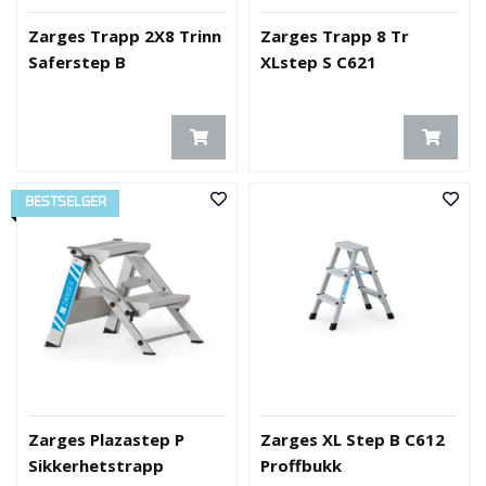
Zarges Trapp 2X8 Trinn
Zarges Trapp 8 Tr
Saferstep B
XLstep S C621
BESTSELGER
Zarges Plazastep P
Zarges XL Step B C612
Sikkerhetstrapp
Proffbukk