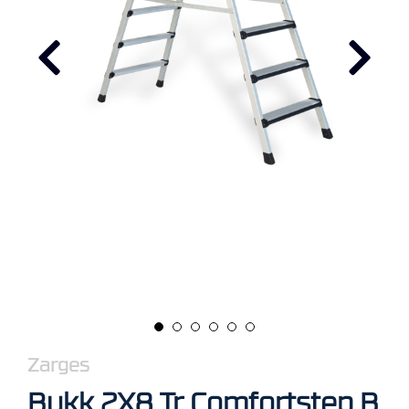
R
B
E
I
D
I
H
Ø
Y
D
E
N
O
P
P
B
E
V
A
Zarges
R
I
Bukk 2X8 Tr Comfortstep B