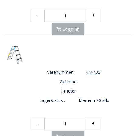
O
U
-
+
T
L
Logg inn
E
T
-
G
J
Ø
R
E
Varenummer :
441433
T
2x4 trinn
K
U
1 meter
P
P
Lagerstatus :
Mer enn 20 stk.
!
-
+