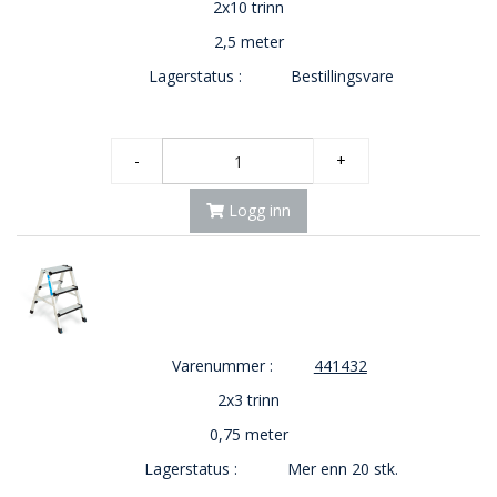
2x10 trinn
E
K
2,5 meter
T
Lagerstatus :
Bestillingsvare
L
Ø
S
N
-
+
I
N
G
Logg inn
E
R
N
Y
H
Varenummer :
441432
E
2x3 trinn
T
E
0,75 meter
R
Lagerstatus :
Mer enn 20 stk.